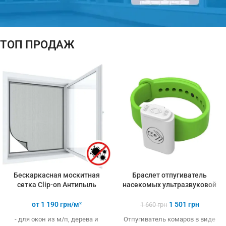
ТОП ПРОДАЖ
ПОДАРОК!
ТЕРМОМЕТР
При покупке
3-х и более
товаров
Бескаркасная москитная
Браслет отпугиватель
сетка Clip-on Антипыль
насекомых ультразвуковой
от
1 190
грн/м²
1 501
грн
1 660
грн
- для окон из м/п, дерева и
Отпугиватель комаров в виде