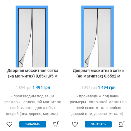
Дверная москитная сетка
Дверная москитная сетка
(на магнитах) 0,65х1,95 м
(на магнитах) 0,65х2 м
1 494
грн
1 494
грн
1 894
грн
1 894
грн
- производим под ваши
- производим под ваши
размеры - сплошной магнит по
размеры - сплошной магнит по
всей высоте - для любых
всей высоте - для любых
дверей (пвх, дерево, металл) -
дверей (пвх, дерево, металл) -
легко устанавливается без
легко устанавливается без
ЗАКАЗАТЬ
ЗАКАЗАТЬ
инструмента - защита от
инструмента - защита от