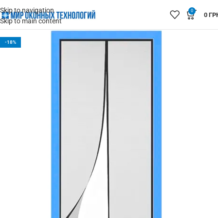
Skip to navigation
0
0
ГР
Skip to main content
-18%