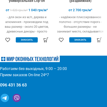
универсальная Clip-on
(раздвижная)
от
1 040
грн/м²
от
2 700
грн/м²
1 520
грн/м²
- для окон из м/п, дерева и
- надёжное плиссированное
алюминия - производим под
полотно - отсутствие порога -
ваш размер - около 20 цветов,
большие размеры - не
древесные декоры - просто
занимает место, складывается
устанавливается - легко
гармошкой - открывание вверх
ЗАКАЗАТЬ
ЗАКАЗАТЬ
одевается и снимается -
и в бок - высокая прочность и
дешевле аналогов при явных
износостойкость - долгий
преимуществах - надежное
эксплуатационный срок -
крепление, не выпадает, не
простое управление
ломается - любые формы и
(автоматическое выдвижение)
размеры: треугольник,
- компактность и элегантность
Работаем без выходных, 9:00 – 20:00
трапеция - проста в установке
- широкий выбор цвета по
(инструмент не нужен)
каталогу или покраска
Прием заказов On-line 24*7
096 431 36 63