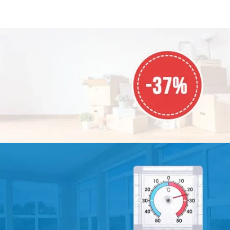
насекомых, птиц и мусора -
насекомых, птиц и мусора -
свободно пропускает воздух -
свободно пропускает воздух -
плотно закрыта даже при
плотно закрыта даже при
сильном ветре - прочный и
сильном ветре - прочный и
качественный материал
качественный материал
АКЦИЯ МЕСЯЦА
СКИДКА
-37%
На все товары!