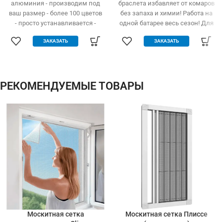
алюминия - производим под
браслета избавляет от комаров
ваш размер - более 100 цветов
без запаха и химии! Работа на
- просто устанавливается -
одной батарее весь сезон! Для
легко одевается и снимается -
детей и взрослых
ЗАКАЗАТЬ
ЗАКАЗАТЬ
дешевле аналогов при явных
преимуществах - надежное
крепление, не выпадает, не
ломается - любые формы и
размеры: треугольник,
РЕКОМЕНДУЕМЫЕ ТОВАРЫ
трапеция - проста в установке
(инструмент не нужен)
Москитная сетка
Москитная сетка Плиссе