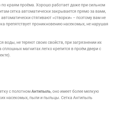
в по краям проёма. Хорошо работает даже при сильном
нитам сетка автоматически закрывается прямо за вами,
 автоматически стягивают «створки» – поэтому вам не
тка препятствует проникновению насекомых, не нарушая
я воды, не теряют своих свойств, при загрязнении их
 сплошных магнитах легко крепится в проём двери с
екте).
етку с полотном
Антипыль
, оно имеет более мелкую
лких насекомых, пыли и пыльцы. Сетка Антипыль