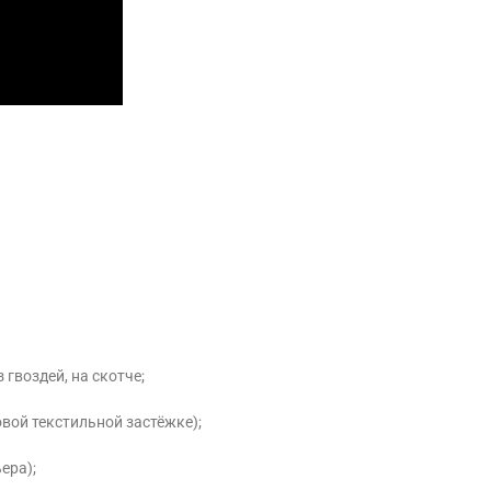
 гвоздей, на скотче;
овой текстильной застёжке);
ера);