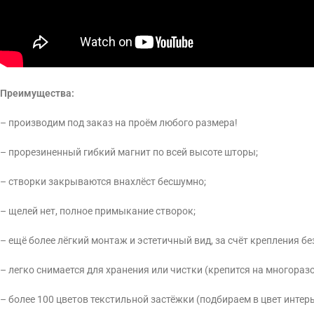
Преимущества:
– производим под заказ на проём любого размера!
– прорезиненный гибкий магнит по всей высоте шторы;
– створки закрываются внахлёст бесшумно;
– щелей нет, полное примыкание створок;
– ещё более лёгкий монтаж и эстетичный вид, за счёт крепления без
– легко снимается для хранения или чистки (крепится на многораз
– более 100 цветов текстильной застёжки (подбираем в цвет интерь