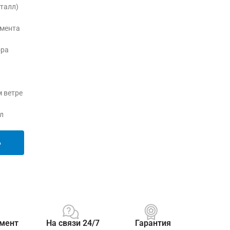
еталл)
умента
ора
м ветре
л
Ь
мент
На связи 24/7
Гарантия