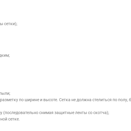
ы сетки);
дким;
 пыли;
разметку по ширине и высоте. Сетка не должна стелиться по полу, 
му (последовательно снимая защитные ленты со скотча);
ной сетке.