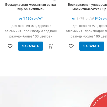
Бескаркасная москитная сетка
Бескаркасная универса
Clip-on Антипыль
москитная сетка Clip
от
1 190
грн/м²
от
940
грн
1 475
грн/м²
- для окон из м/п, дерева и
- для окон из м/п, дере
алюминия - производим под ваш
алюминия - производим п
размер - более 100 цветов -
размер - более 100 цвет
просто устанавливается - легко
просто устанавливается -
ЗАКАЗАТЬ
ЗАКАЗАТЬ
одевается и снимается - дешевле
одевается и снимается - 
аналогов при явных
аналогов при явны
преимуществах - надежное
преимуществах - наде
крепление, не выпадает, не
крепление, не выпадает
ломается - любые формы и
ломается - любые фор
размеры: треугольник, трапеция -
размеры: треугольник, тра
проста в установке (инструмент
проста в установке (инст
не нужен)
не нужен)