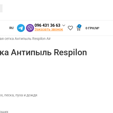
096 431 36 63
0
RU
0
ГРН/М²
Заказать звонок
я сетка Антипыль Respilon Air
ка Антипыль Respilon
, песка, пуха и дождя
ующих