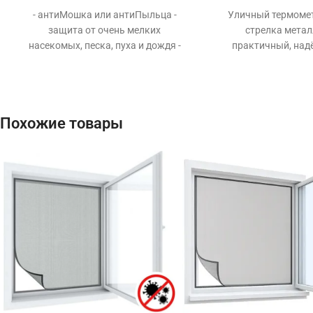
- антиМошка или антиПыльца -
Уличный термомет
защита от очень мелких
стрелка метал
насекомых, песка, пуха и дождя -
практичный, над
защита от пыльцевых аллергенов -
на скотч 
максимальная защита здоровья -
европейское качество
комплектующих - специальный
Похожие товары
материал нити - препятствие
сквознякам - простой уход (можно
мыть) - долговечность и
практичность