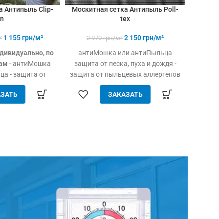
 Антипыль Clip-
Москитная сетка Антипыль Poll-
Моск
n
tex
1 155
грн/м²
2 150
грн/м²
²
2 970
грн/м²
дивидуально, по
- антиМошка или антиПыльца -
- для 
ам
- антиМошка
защита от песка, пуха и дождя -
- 
а - защита от
защита от пыльцевых аллергенов
ус
секомых, песка,
и очень мелких насекомых -
до
ЗАТЬ
ЗАКАЗАТЬ
 - защита от
максимальная защита здоровья -
ор
ллергенов -
европейское качество
щита здоровья -
комплектующих - специальный
сквознякам -
материал нити - препятствие
(можно мыть) -
сквознякам - простой уход
и практичность
(можно мыть) - долговечность и
практичность