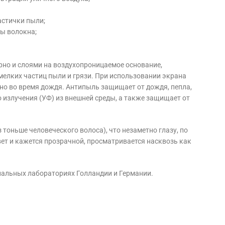
астички пыли;
ры волокна;
но и слоями на воздухопроницаемое основание,
мелких частиц пыли и грязи. При использовании экрана
но во время дождя. Антипыль защищает от дождя, пепла,
о излучения (УФ) из внешней среды, а также защищает от
 тоньше человеческого волоса), что незаметно глазу, по
вет и кажется прозрачной, просматривается насквозь как
альных лабораториях Голландии и Германии.