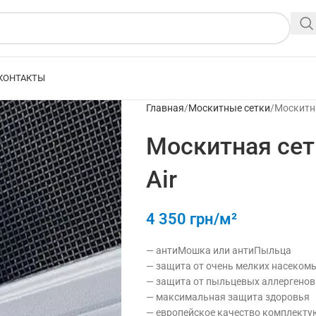
КОНТАКТЫ
Главная
Москитные сетки
Москитна
Москитная сет
Air
4 350
грн/м²
— антиМошка или антиПыльца
— защита от очень мелких насекомых
— защита от пыльцевых аллергенов
— максимальная защита здоровья
— европейское качество комплект