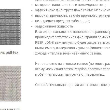
материал: нано волокно и полимерная сеть;
эффективно фильтрует даже самые мелкие ч
высокая прочность, за счёт прочной структу
не выделяет вредных субстанций;
задерживает жидкость
Благодаря напылению нановолокон равномер
происходит естественная фильтрация самых 
RESPILON® вам не нужно будет закрывать ок
пыли, смога, аллергенов и ультрафиолетовог
холода и тепла в течение зимнего сезона.
Нановолокно на столько тонкое (во много раз
этому москитная сетка Respilon пропускает с
и обычная москитная сетка от насекомых.
Сетка Антипыльца прошла испытания в специ