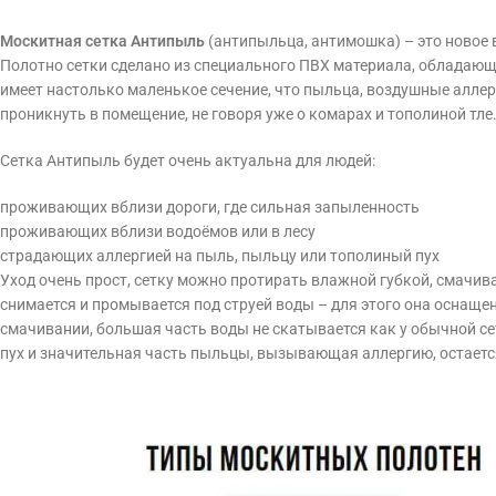
Москитная сетка Антипыль
(антипыльца, антимошка) – это новое 
Полотно сетки сделано из специального ПВХ материала, обладаю
имеет настолько маленькое сечение, что пыльца, воздушные аллер
проникнуть в помещение, не говоря уже о комарах и тополиной тле
Cетка Антипыль будет очень актуальна для людей:
проживающих вблизи дороги, где сильная запыленность
проживающих вблизи водоёмов или в лесу
страдающих аллергией на пыль, пыльцу или тополиный пух
Уход очень прост, сетку можно протирать влажной губкой, смачив
снимается и промывается под струей воды – для этого она оснащ
смачивании, большая часть воды не скатывается как у обычной сет
пух и значительная часть пыльцы, вызывающая аллергию, остается