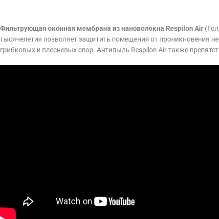
Фильтрующая оконная мембрана из нановолокна Respilon Air
(Гол
тысячелетия позволяет защитить помещения от проникновения не т
грибковых и плесневых спор. Антипыль Respilon Air также препятст