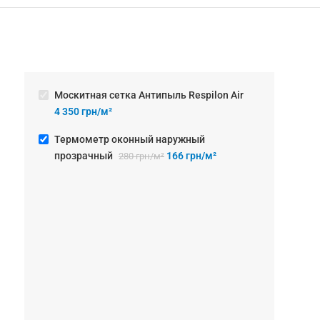
Москитная сетка Антипыль Respilon Air
4 350
грн/м²
Термометр оконный наружный
прозрачный
166
грн/м²
280
грн/м²