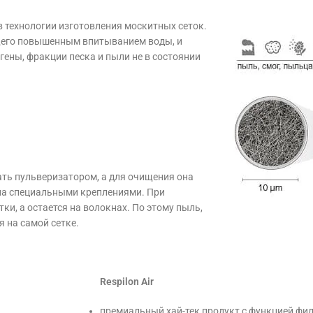
в технологии изготовления москитных сеток.
щего повышенным впитыванием воды, и
гены, фракции песка и пыли не в состоянии
.
ать пульверизатором, а для очищения она
ена специальными креплениями. При
ки, а остается на волокнах. По этому пыль,
 на самой сетке.
Respilon Air
премиальный хай-тек продукт с функцией фил