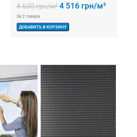
4 516
грн/м²
4 630
грн/м²
За 2 товара
ДОБАВИТЬ В КОРЗИНУ