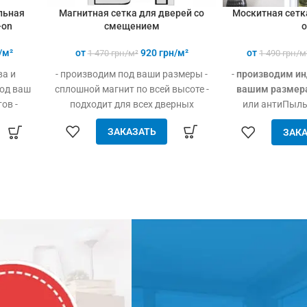
Магнитная сетка для дверей со
льная
Москитная сетка
смещением
-on
o
от
920
грн/м²
/м²
от
1 470
грн/м²
1 490
грн/м
- производим под ваши размеры -
ва и
-
производим ин
сплошной магнит по всей высоте -
од ваш
вашим размер
подходит для всех дверных
ов -
или антиПыльц
проёмов (пластик, дерево,
 легко
очень мелких на
ЗАКАЗАТЬ
ЗАКА
металл) - элементарно
дешевле
пуха и дождя
устанавливается (без
х
пыльцевых а
инструмента) - защита от
жное
максимальная за
насекомых, птиц и мелкого
, не
препятствие 
мусора - свободно пропускает
мы и
простой уход 
воздух - плотно закрыта даже при
пеция -
долговечность 
сильном ветре - прочный и
румент
качественный материал дверные
сетки меньше 1.8 м²
рассчитываются как 1.8 м²