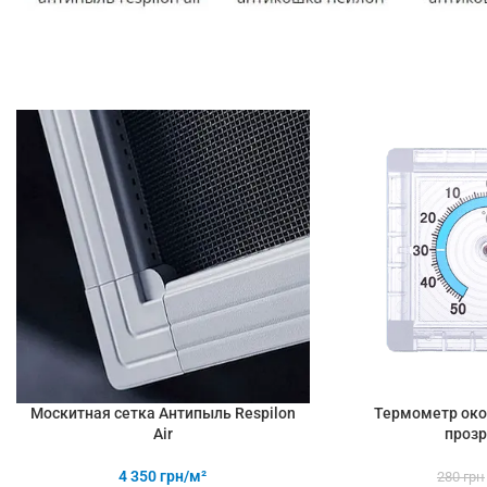
Москитная сетка Антипыль Respilon
Термометр ок
Air
проз
4 350
грн/м²
280
грн