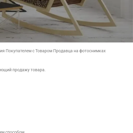
ашения» и имеет надлежащую юридическую силу.
ты, что подтверждает заключение Договора на
пособом) товара.
ния Покупателем с Товаром Продавца на фотоснимках
яющий продажу товара.
им способом.