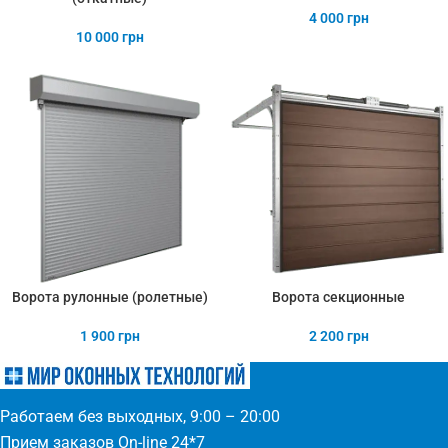
4 000
грн
10 000
грн
Ворота рулонные (ролетные)
Ворота секционные
1 900
грн
2 200
грн
Работаем без выходных, 9:00 – 20:00
Прием заказов On-line 24*7