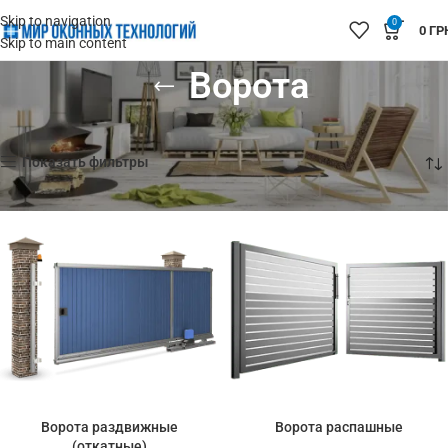
Skip to navigation
0
0
ГР
Skip to main content
Ворота
Главная
Ворота
Показаны все (4)
Показать фильтры
Ворота раздвижные
Ворота распашные
(откатные)