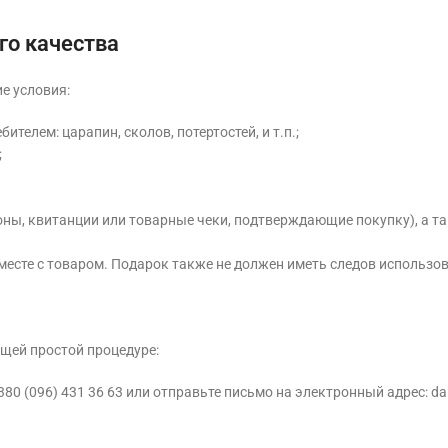
го качества
е условия:
ителем: царапин, сколов, потертостей, и т.п.;
;
ны, квитанции или товарные чеки, подтверждающие покупку), а та
месте с товаром. Подарок также не должен иметь следов использов
ющей простой процедуре:
0 (096) 431 36 63 или отправьте письмо на электронный адрес: da