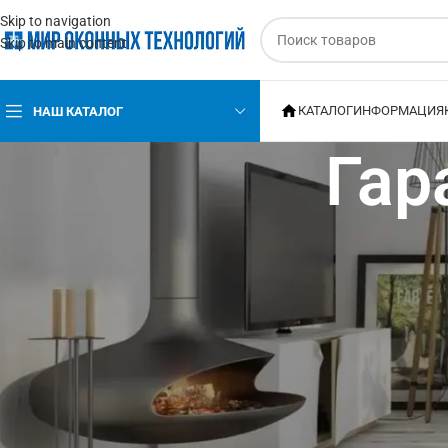
Skip to navigation
Skip to main content
КАТАЛОГ
ИНФОРМАЦИЯ
НАШ КАТАЛОГ
Гар
Гарантия
Мы производим только качественную продукцию из современных 
конструкции.
Гарантия на москитные сетки 12 месяцев. Гарантия распространяет
правильно эксплуатировалась, комплектующие изменят цвет, слома
вернуть стоимость сетки, в зависимости от заключения эксперти
возникновении рекламации все данные о ней подаются через мене
положительного решения в пользу покупателя компания выполняе