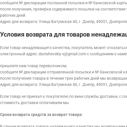
сообщите № декларации посланной посылки и № банковской карты
после получения, проверки содержимого посылки на соответствие 
рабочих дней.
Адрес для возврата: Улица Батумская 40, г. Днепр, 49051, Днепроп
Условия возврата для товаров ненадлежа
Если товар ненадлежащего качества, покупатель может отказаться 
электронный адрес: danishevskiy.s@gmail.com с сообщением о наме
пришлите нам товар перевозчиком;
сообщите № декларации отправленной посылки и № банковской ка
после получения товара в течение трех рабочих дней мы возвраща
Адрес для возврата: Улица Батумская 40, г. Днепр, 49051, Днепро
Если товар не приехал к покупателю по вине службы доставки, с с
стоимость доставки оплачиваем мы.
Сроки возврата средств за возврат товара:
В случае возврата товара надлежащего качества мы возвращаем в