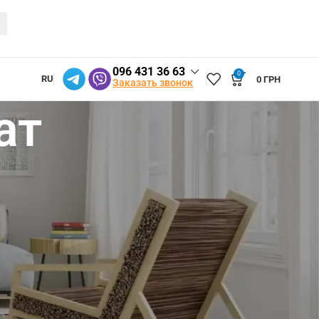
096 431 36 63
0
RU
0
ГРН
Заказать звонок
ат
ю гарантию работоспособности механизмов и систем
ении гарантийного срока, при условии, что сетка
язуется сделать им замену или сделать новую сетку или
комплектующих для конкретной сетки. При
м нашей компании в установленный законом срок, после