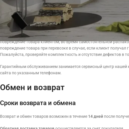
Гарантия на остальной товар размещённый на сайте в зависимости
Гарантийным случаем не является:
механическое повреждение механизмов или материалов во время 
повреждение товара клиентом, во время самостоятельной распако
повреждение товара при перевозке в случае, если клиент получал 
Пожалуйста, проверяйте комплектность и отсутствие дефектов в то
Гарантийным обслуживанием занимается сервисный центр нашей к
сайта по указанным телефонам.
Обмен и
возврат
Сроки возврата и обмена
Возврат и обмен товаров возможен в течение
14 дней
после получе
Обратная доставка товаров
осуществляется за счет покупателя.