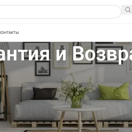
КОНТАКТЫ
антия и Возвр
и надежных материалов. Именно поэтому мы предоставляем полну
ся на все комплектующие из которых произведена сетка. Если в теч
ются, изменят свою форму или придут в негодность — компания об
зы (произведённой нашей компанией) и наличия на данный момент 
джера компании, рекламация рассматривается техническим отдело
т свои гарантийные обязательства описанные выше.