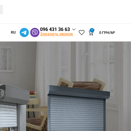
096 431 36 63
0
RU
0
ГРН/М²
Заказать звонок