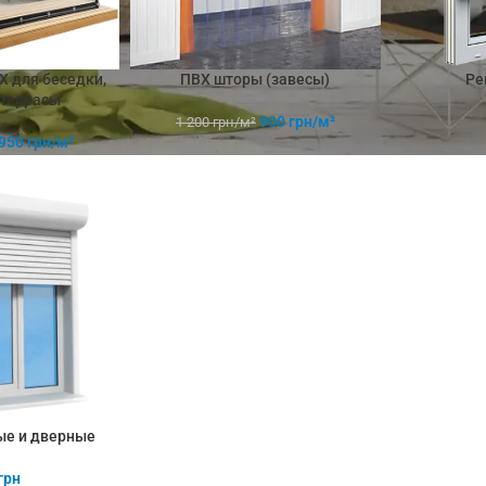
Х для беседки,
ПВХ шторы (завесы)
Ре
 террасы
900
грн/м²
1 200
грн/м²
950
грн/м²
ые и дверные
грн