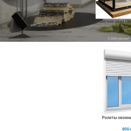
Мягкие окна ПВ
веранды,
1 200
грн/м²
Ролеты оконн
800