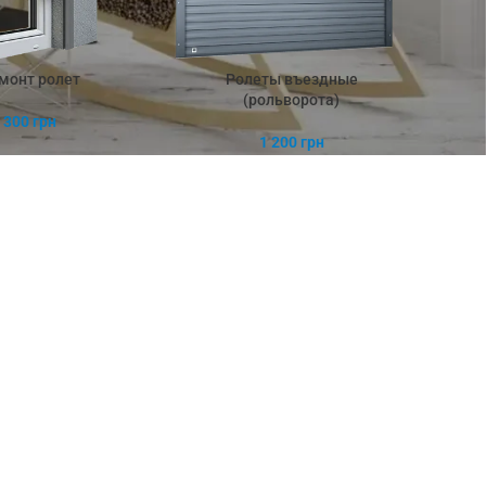
монт ролет
Ролеты въездные
(рольворота)
300
грн
1 200
грн