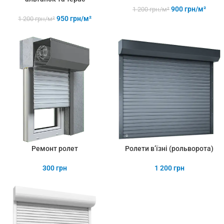
900
грн/м²
1 200
грн/м²
950
грн/м²
1 200
грн/м²
Ремонт ролет
Ролети в’їзні (рольворота)
300
грн
1 200
грн