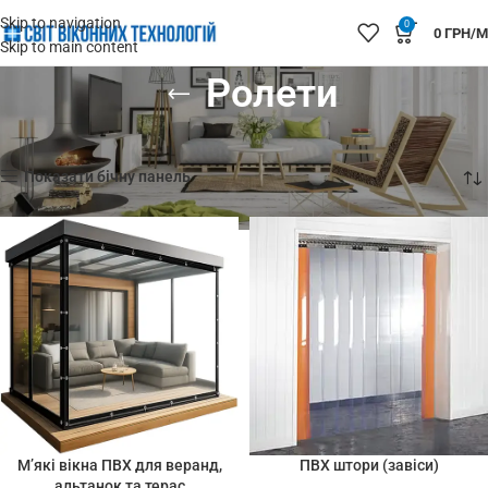
Skip to navigation
0
0
ГРН/М
Skip to main content
Ролети
Головна
Ролети
Відображаються усі з 5 результатів
Показати бічну панель
М’які вікна ПВХ для веранд,
ПВХ штори (завіси)
альтанок та терас