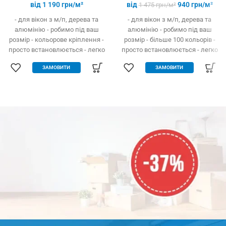
від
1 190
грн/м²
від
940
грн/м²
1 475
грн/м²
- для вікон з м/п, дерева та
- для вікон з м/п, дерева та
алюмінію - робимо під ваш
алюмінію - робимо під ваш
розмір - кольорове кріплення -
розмір - більше 100 кольорів -
просто встановлюється - легко
просто встановлюється - легко
одягається та знімається -
одягається та знімається -
ЗАМОВИТИ
ЗАМОВИТИ
дешевше аналогів за явних
дешевше аналогів за явних
переваг - надійне кріплення, не
переваг - надійне кріплення, не
випадає, не ламається - будь-
випадає, не ламається - будь-
які форми та розміри:
які форми та розміри:
трикутник, трапеція - проста в
трикутник, трапеція - проста в
установці (інструмент не
установці (інструмент не
потрібний)
потрібний)