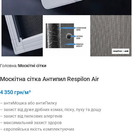
Головна
Москітні сітки
Москітна сітка Антипил Respilon Air
4 350
грн/м²
– антиМошка або антиПилку
– захист від дуже дрібних комах, піску, пуху та дощу
– захист від пилкових алергенів
– максимальний захист здоров
– європейська якість комплектуючих