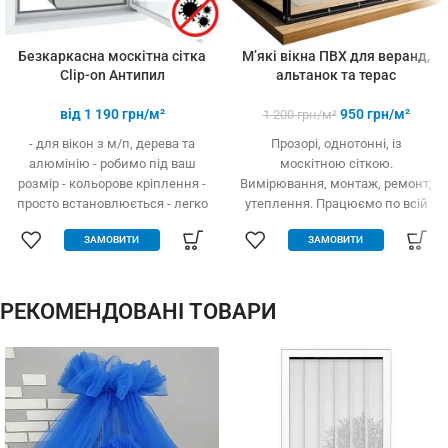
Безкаркасна москітна сітка
М’які вікна ПВХ для веранд,
Clip-on Антипил
альтанок та терас
від
1 190
грн/м²
950
грн/м²
1 200
грн/м²
- для вікон з м/п, дерева та
Прозорі, однотонні, із
алюмінію - робимо під ваш
москітною сіткою.
розмір - кольорове кріплення -
Вимірювання, монтаж, ремонт,
просто встановлюється - легко
утеплення. Працюємо по всій
одягається та знімається -
Україні.
ЗАМОВИТИ
ЗАМОВИТИ
дешевше аналогів за явних
переваг - надійне кріплення, не
випадає, не ламається - будь-
які форми та розміри:
РЕКОМЕНДОВАНІ ТОВАРИ
трикутник, трапеція - проста в
установці (інструмент не
потрібний)