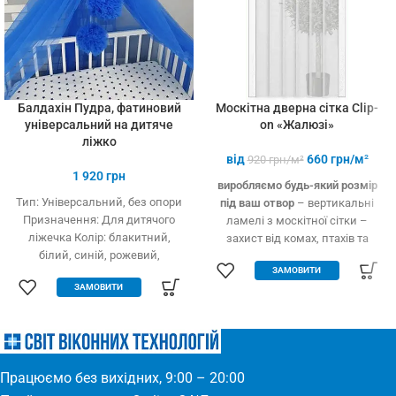
Балдахін Пудра, фатиновий
Москітна дверна сітка Clip-
універсальний на дитяче
on «Жалюзі»
ліжко
від
660
грн/м²
920
грн/м²
1 920
грн
виробляємо будь-який розмір
Тип: Універсальний, без опори
під ваш отвор
– вертикальні
Призначення: Для дитячого
ламелі з москітної сітки –
ліжечка Колір: блакитний,
захист від комах, птахів та
білий, синій, рожевий,
дрібного сміття – вільно
ЗАМОВИТИ
кремовий Тип тканини: Фатин
пропускає повітря – підходить
ЗАМОВИТИ
(Євросітка) Розміри: 1,8 х 9 м
для всіх дверних отворів –
Виробництво: Україна
будь-які двері: пластик, дерево,
метал – елементарно
встановлюється – міцний та
якісний матеріал
Працюємо без вихідних, 9:00 – 20:00