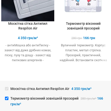
Москітна сітка Антипил
Термометр віконний
Respilon Air
зовнішній прозорий
4 350
грн/м²
166
грн
280
грн
- антиМошка або антиПилку -
Вуличний термометр. Корпус
захист від дуже дрібних комах,
пластик, метал стрілка.
піску, пуху та дощу - захист від
Прозорий, практичний,
пилкових алергенів -
надійний. Встановити скотч на
максимальний захист здоров -
скло.
європейська якість
комплектуючих - спеціальний
матеріал нитки - перешкода
протягам - простий догляд
Москітна сітка Антипил Respilon Air
4 350
грн/м²
(можна мити) - довговічність та
практичність
Термометр віконний зовнішній прозорий
166
280
грн/м²
грн/м²