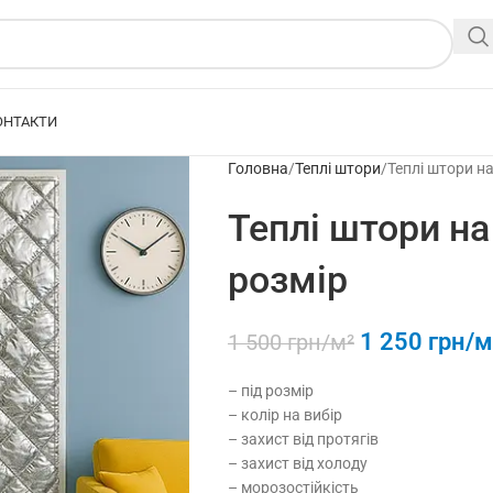
ОНТАКТИ
Головна
Теплі штори
Теплі штори на
Теплі штори на 
розмiр
1 250
грн/м
1 500
грн/м²
– під розмір
– колір на вибір
– захист від протягів
– захист від холоду
– морозостійкість