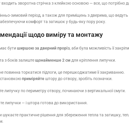
т входить зворотна стрічка з клейкою основою — все, що потрібно
нньо-зимовий період, а також для приміщень з дверима, що ведуть н
абезпечуючи комфорт та затишок у будь-яку пору року.
мендації щодо виміру та монтажу
має бути
ширшою за дверний проріз
, аби була можливість її закріп
та з боків залиште
щонайменше 2 см
для кріплення липучки.
е повинна торкатися підлоги, це перешкоджатиме її закриванню.
установкою
приміряйте
штору до отвору, зробіть позначки.
е липучку по периметру отвору, починаючи з вертикальної смуги.
те липучки — і штора готова до використання.
 шукаєте практичне рішення для збереження тепла та затишку, теп
м.