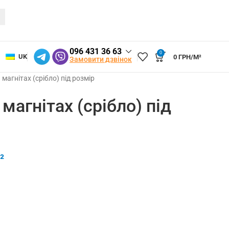
096 431 36 63
0
UK
0
ГРН/М²
Замовити дзвінок
 магнітах (срібло) пiд розмiр
магнітах (срібло) пiд
²