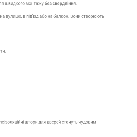
 для швидкого монтажу
без свердління
.
а вулицю, в під’їзд або на балкон. Вони створюють
ити.
лоізоляційні штори для дверей стануть чудовим