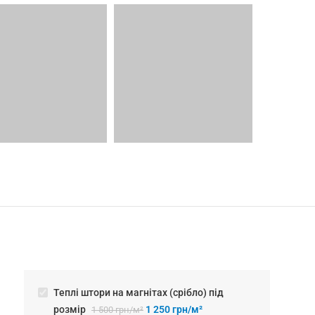
Теплі штори на магнітах (срібло) пiд
розмiр
1 250
грн/м²
1 500
грн/м²