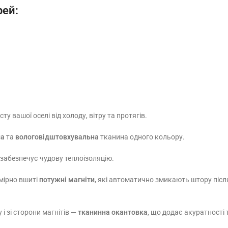
рей:
у вашої оселі від холоду, вітру та протягів.
на
та
вологовідштовхувальна
тканина одного кольору.
 забезпечує чудову теплоізоляцію.
омірно вшиті
потужні магніти
, які автоматично змикають штору післ
 і зі сторони магнітів —
тканинна окантовка
, що додає акуратності 