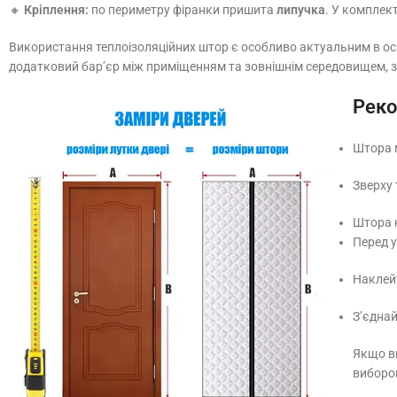
🔸
Кріплення:
по периметру фіранки пришита
липучка
. У комплек
Використання теплоізоляційних штор є особливо актуальним в осі
додатковий бар’єр між приміщенням та зовнішнім середовищем, з
Реко
Штора 
Зверху 
Штора н
Перед 
Наклейт
З’єднай
Якщо ви
виборо