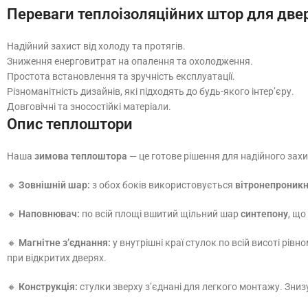
Переваги теплоізоляційних штор для две
Надійний захист від холоду та протягів.
Зниження енерговитрат на опалення та охолодження.
Простота встановлення та зручність експлуатації.
Різноманітність дизайнів, які підходять до будь-якого інтер’єру.
Довговічні та зносостійкі матеріали.
Опис теплоштори
Наша
зимова теплоштора
— це готове рішення для надійного захист
🔸
Зовнішній шар:
з обох боків використовується
вітронепроник
🔸
Наповнювач:
по всій площі вшитий щільний шар
синтепону
, що
🔸
Магнітне з’єднання:
у внутрішні краї стулок по всій висоті рівн
при відкритих дверях.
🔸
Конструкція:
стулки зверху з’єднані для легкого монтажу. Знизу