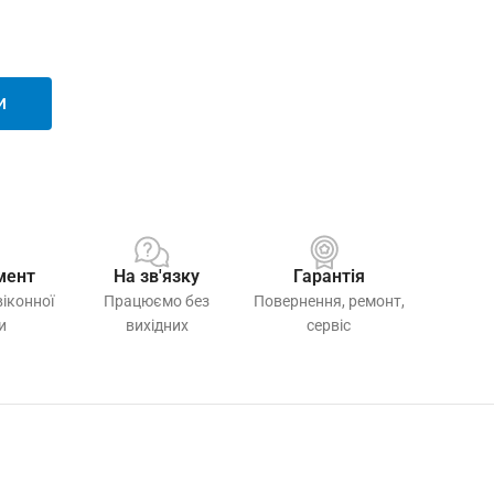
И
мент
На зв'язку
Гарантія
віконної
Працюємо без
Повернення, ремонт,
и
вихідних
сервіс