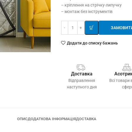
– кріплення на стрічку-липучку
– монтаж без інструментів
ЗАМОВИТ
Додати до списку бажань
Доставка
Асотри
Відправлення
Всі товари 
наступного дня
сфер
ОПИС
ДОДАТКОВА ІНФОРМАЦІЯ
ДОСТАВКА