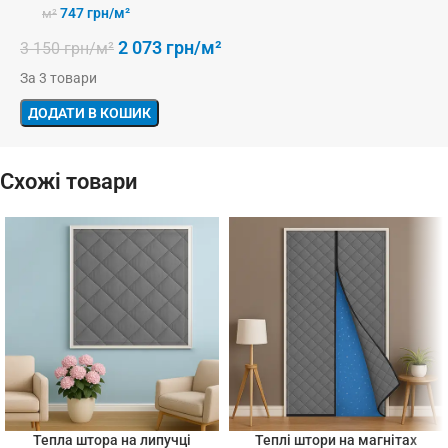
747
грн/м²
м²
2 073
грн/м²
3 150
грн/м²
За 3 товари
ДОДАТИ В КОШИК
Схожі товари
Тепла штора на липучці
Теплі штори на магнітах