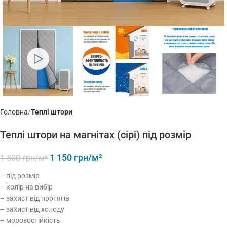
Головна
Теплі штори
Теплі штори на магнітах (сірі) пiд розмiр
1 150
грн/м²
1 500
грн/м²
– під розмір
– колір на вибір
– захист від протягів
– захист від холоду
– морозостійкість