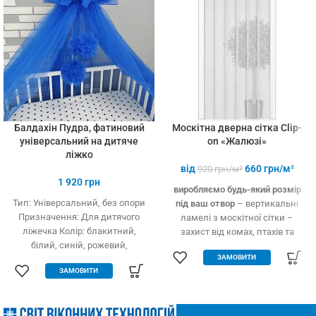
Балдахін Пудра, фатиновий
Москітна дверна сітка Clip-
універсальний на дитяче
on «Жалюзі»
ліжко
від
660
грн/м²
920
грн/м²
1 920
грн
виробляємо будь-який розмір
Тип: Універсальний, без опори
під ваш отвор
– вертикальні
Призначення: Для дитячого
ламелі з москітної сітки –
ліжечка Колір: блакитний,
захист від комах, птахів та
білий, синій, рожевий,
дрібного сміття – вільно
ЗАМОВИТИ
кремовий Тип тканини: Фатин
пропускає повітря – підходить
ЗАМОВИТИ
(Євросітка) Розміри: 1,8 х 9 м
для всіх дверних отворів –
Виробництво: Україна
будь-які двері: пластик, дерево,
метал – елементарно