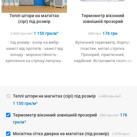
Теплі штори на магнітах
Термометр віконний
(сірі) пiд розмiр
зовнішній прозорий
1 150
грн/м²
176
грн
1 500
грн/м²
280
грн
- під розмір - колір на вибір -
Вуличний термометр. Корпус
захист від протягів - захист від
пластик, метал стрілка.
холоду - морозостійкість -
Прозорий, практичний,
кріплення на стрічку-липучку -
надійний. Встановити скотч на
монтаж без інструментів
скло.
Теплі штори на магнітах (сірі) пiд розмiр
1 500
грн/м²
1 150
грн/м²
Термометр віконний зовнішній прозорий
176
280
грн/м²
грн/м²
Москітна сітка дверна на магнітах (під розмір)
1 370
грн/