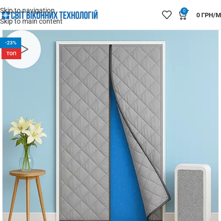
Skip to navigation
0
0
ГРН/М
Skip to main content
-23%
ТОП