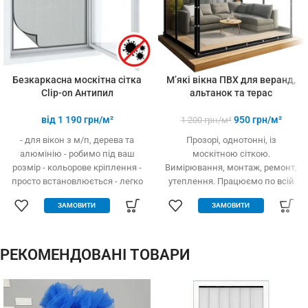
Безкаркасна москітна сітка
М’які вікна ПВХ для веранд,
Clip-on Антипил
альтанок та терас
від
1 190
грн/м²
950
грн/м²
1 200
грн/м²
- для вікон з м/п, дерева та
Прозорі, однотонні, із
алюмінію - робимо під ваш
москітною сіткою.
розмір - кольорове кріплення -
Вимірювання, монтаж, ремонт,
просто встановлюється - легко
утеплення. Працюємо по всій
одягається та знімається -
Україні.
ЗАМОВИТИ
ЗАМОВИТИ
дешевше аналогів за явних
переваг - надійне кріплення, не
випадає, не ламається - будь-
які форми та розміри:
РЕКОМЕНДОВАНІ ТОВАРИ
трикутник, трапеція - проста в
установці (інструмент не
потрібний)