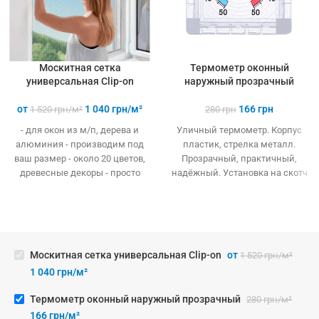
Москитная сетка
Термометр оконный
универсальная Clip-on
наружный прозрачный
от
1 040
грн/м²
166
грн
1 520
грн/м²
280
грн
- для окон из м/п, дерева и
Уличный термометр. Корпус
алюминия - производим под
пластик, стрелка металл.
ваш размер - около 20 цветов,
Прозрачный, практичный,
древесные декоры - просто
надёжный. Установка на скотч
устанавливается - легко
на стекло.
одевается и снимается -
дешевле аналогов при явных
преимуществах - надежное
крепление, не выпадает, не
Москитная сетка универсальная Clip-on
от
1 520
грн/м²
ломается - любые формы и
1 040
грн/м²
размеры: треугольник,
трапеция - проста в установке
Термометр оконный наружный прозрачный
280
грн/м²
(инструмент не нужен)
166
грн/м²