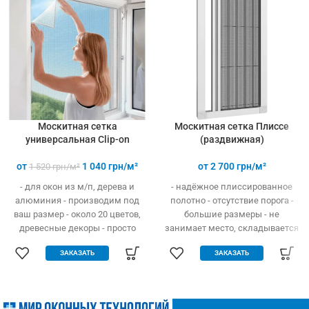
Москитная сетка
Москитная сетка Плиссе
универсальная Clip-on
(раздвижная)
от
1 040
грн/м²
от
2 700
грн/м²
1 520
грн/м²
- для окон из м/п, дерева и
- надёжное плиссированное
алюминия - производим под
полотно - отсутствие порога -
ваш размер - около 20 цветов,
большие размеры - не
древесные декоры - просто
занимает место, складывается
устанавливается - легко
гармошкой - открывание вверх
ЗАКАЗАТЬ
ЗАКАЗАТЬ
одевается и снимается -
и в бок - высокая прочность и
дешевле аналогов при явных
износостойкость - долгий
преимуществах - надежное
эксплуатационный срок -
крепление, не выпадает, не
простое управление