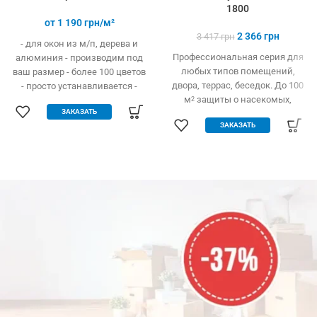
1800
от
1 190
грн/м²
2 366
грн
3 417
грн
- для окон из м/п, дерева и
Профессиональная серия для
алюминия - производим под
любых типов помещений,
ваш размер - более 100 цветов
двора, террас, беседок. До 100
- просто устанавливается -
м
защиты о насекомых,
2
легко одевается и снимается -
ЗАКАЗАТЬ
Влагозащита даже во время
дешевле аналогов при явных
ЗАКАЗАТЬ
дождя.
преимуществах - надежное
крепление, не выпадает, не
ломается - любые формы и
размеры: треугольник,
трапеция - проста в установке
(инструмент не нужен)