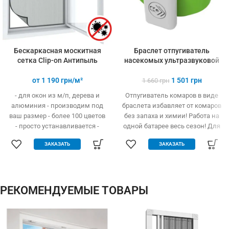
Бескаркасная москитная
Браслет отпугиватель
сетка Clip-on Антипыль
насекомых ультразвуковой
от
1 190
грн/м²
1 501
грн
1 660
грн
- для окон из м/п, дерева и
Отпугиватель комаров в виде
алюминия - производим под
браслета избавляет от комаров
ваш размер - более 100 цветов
без запаха и химии! Работа на
- просто устанавливается -
одной батарее весь сезон! Для
легко одевается и снимается -
детей и взрослых
ЗАКАЗАТЬ
ЗАКАЗАТЬ
дешевле аналогов при явных
преимуществах - надежное
крепление, не выпадает, не
ломается - любые формы и
размеры: треугольник,
РЕКОМЕНДУЕМЫЕ ТОВАРЫ
трапеция - проста в установке
(инструмент не нужен)