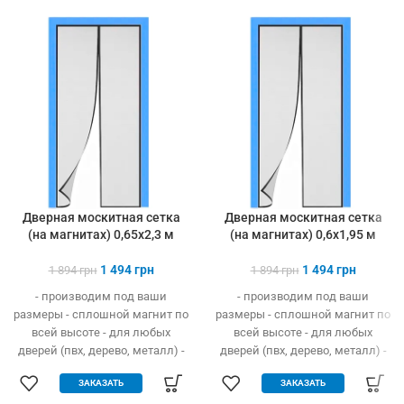
Дверная москитная сетка
Дверная москитная сетка
(на магнитах) 0,65х2,3 м
(на магнитах) 0,6х1,95 м
1 494
грн
1 494
грн
1 894
грн
1 894
грн
- производим под ваши
- производим под ваши
размеры - сплошной магнит по
размеры - сплошной магнит по
всей высоте - для любых
всей высоте - для любых
дверей (пвх, дерево, металл) -
дверей (пвх, дерево, металл) -
легко устанавливается без
легко устанавливается без
ЗАКАЗАТЬ
ЗАКАЗАТЬ
инструмента - защита от
инструмента - защита от