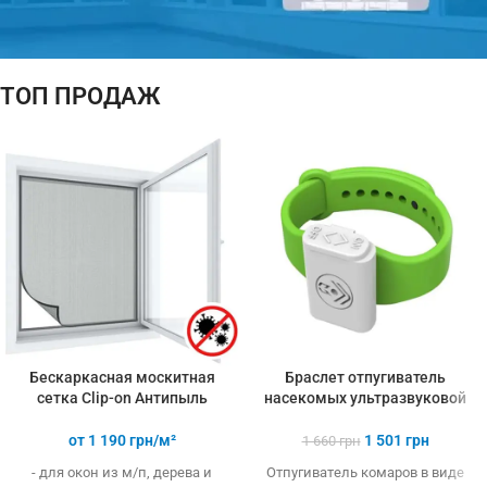
ТОП ПРОДАЖ
ПОДАРОК!
ТЕРМОМЕТР
При покупке
3-х и более
товаров
Бескаркасная москитная
Браслет отпугиватель
сетка Clip-on Антипыль
насекомых ультразвуковой
от
1 190
грн/м²
1 501
грн
1 660
грн
- для окон из м/п, дерева и
Отпугиватель комаров в виде