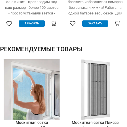
алюминия - производим под
браслета избавляет от комаров
ваш размер - более 100 цветов
без запаха и химии! Работа на
- просто устанавливается -
одной батарее весь сезон! Для
легко одевается и снимается -
детей и взрослых
ЗАКАЗАТЬ
ЗАКАЗАТЬ
дешевле аналогов при явных
преимуществах - надежное
крепление, не выпадает, не
ломается - любые формы и
размеры: треугольник,
РЕКОМЕНДУЕМЫЕ ТОВАРЫ
трапеция - проста в установке
(инструмент не нужен)
Москитная сетка
Москитная сетка Плиссе