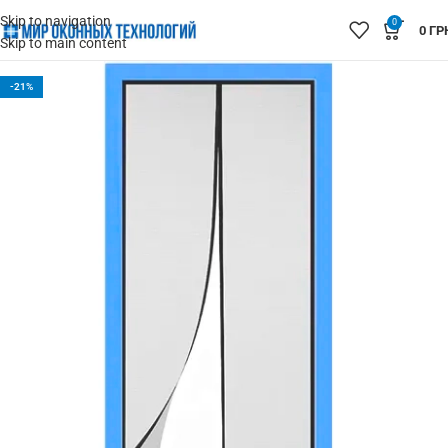
Skip to navigation
0
0
ГР
Skip to main content
-21%