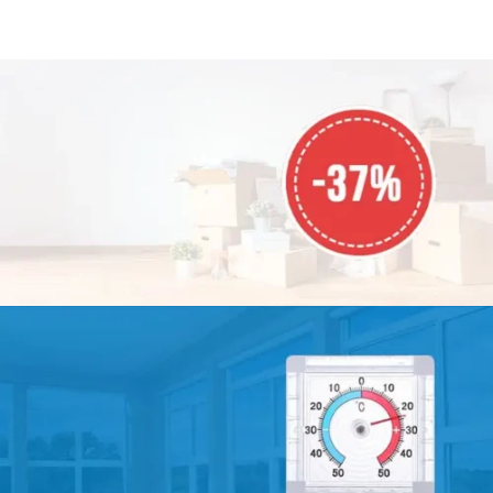
насекомых, птиц и мусора -
насекомых, птиц и мусора -
свободно пропускает воздух -
свободно пропускает воздух -
плотно закрыта даже при
плотно закрыта даже при
сильном ветре - прочный и
сильном ветре - прочный и
качественный материал
качественный материал
АКЦИЯ МЕСЯЦА
СКИДКА
-37%
На все товары!