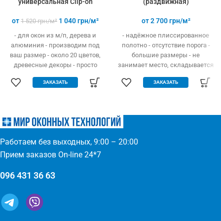
универсальная Clip-on
(раздвижная)
от
1 040
грн/м²
от
2 700
грн/м²
1 520
грн/м²
- для окон из м/п, дерева и
- надёжное плиссированное
алюминия - производим под
полотно - отсутствие порога -
ваш размер - около 20 цветов,
большие размеры - не
древесные декоры - просто
занимает место, складывается
устанавливается - легко
гармошкой - открывание вверх
ЗАКАЗАТЬ
ЗАКАЗАТЬ
одевается и снимается -
и в бок - высокая прочность и
дешевле аналогов при явных
износостойкость - долгий
преимуществах - надежное
эксплуатационный срок -
крепление, не выпадает, не
простое управление
ломается - любые формы и
(автоматическое выдвижение)
размеры: треугольник,
- компактность и элегантность
Работаем без выходных, 9:00 – 20:00
трапеция - проста в установке
- широкий выбор цвета по
(инструмент не нужен)
каталогу или покраска
Прием заказов On-line 24*7
096 431 36 63