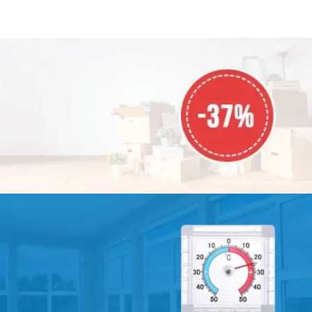
насекомых, птиц и мусора -
насекомых, птиц и мусора -
свободно пропускает воздух -
свободно пропускает воздух -
плотно закрыта даже при
плотно закрыта даже при
сильном ветре - прочный и
сильном ветре - прочный и
качественный материал
качественный материал
АКЦИЯ МЕСЯЦА
СКИДКА
-37%
На все товары!