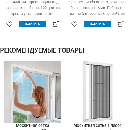
алюминия - производим под
браслета избавляет от комаров
ваш размер - более 100 цветов
без запаха и химии! Работа на
- просто устанавливается -
одной батарее весь сезон! Для
легко одевается и снимается -
детей и взрослых
ЗАКАЗАТЬ
ЗАКАЗАТЬ
дешевле аналогов при явных
преимуществах - надежное
крепление, не выпадает, не
ломается - любые формы и
размеры: треугольник,
РЕКОМЕНДУЕМЫЕ ТОВАРЫ
трапеция - проста в установке
(инструмент не нужен)
Москитная сетка
Москитная сетка Плиссе