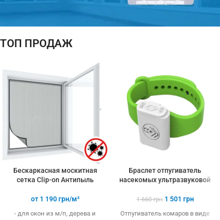
ТОП ПРОДАЖ
ПОДАРОК!
ТЕРМОМЕТР
При покупке
3-х и более
товаров
Бескаркасная москитная
Браслет отпугиватель
сетка Clip-on Антипыль
насекомых ультразвуковой
от
1 190
грн/м²
1 501
грн
1 660
грн
- для окон из м/п, дерева и
Отпугиватель комаров в виде