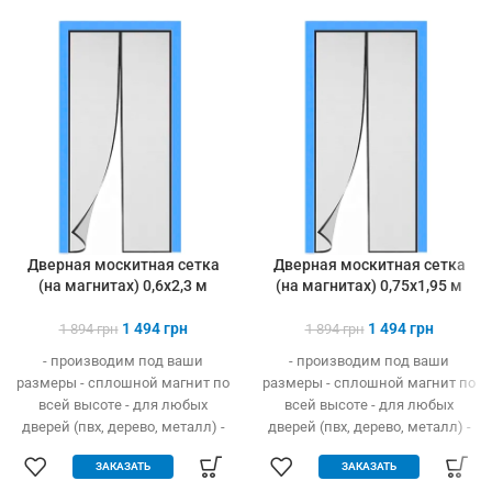
Дверная москитная сетка
Дверная москитная сетка
(на магнитах) 0,6х2,3 м
(на магнитах) 0,75х1,95 м
1 494
грн
1 494
грн
1 894
грн
1 894
грн
- производим под ваши
- производим под ваши
размеры - сплошной магнит по
размеры - сплошной магнит по
всей высоте - для любых
всей высоте - для любых
дверей (пвх, дерево, металл) -
дверей (пвх, дерево, металл) -
легко устанавливается без
легко устанавливается без
ЗАКАЗАТЬ
ЗАКАЗАТЬ
инструмента - защита от
инструмента - защита от