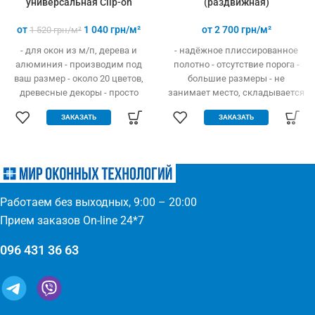
универсальная Clip-on
(раздвижная)
от
1 040
грн/м²
от
2 700
грн/м²
1 520
грн/м²
- для окон из м/п, дерева и
- надёжное плиссированное
алюминия - производим под
полотно - отсутствие порога -
ваш размер - около 20 цветов,
большие размеры - не
древесные декоры - просто
занимает место, складывается
устанавливается - легко
гармошкой - открывание вверх
ЗАКАЗАТЬ
ЗАКАЗАТЬ
одевается и снимается -
и в бок - высокая прочность и
дешевле аналогов при явных
износостойкость - долгий
преимуществах - надежное
эксплуатационный срок -
крепление, не выпадает, не
простое управление
ломается - любые формы и
(автоматическое выдвижение)
размеры: треугольник,
- компактность и элегантность
Работаем без выходных, 9:00 – 20:00
трапеция - проста в установке
- широкий выбор цвета по
(инструмент не нужен)
каталогу или покраска
Прием заказов On-line 24*7
096 431 36 63