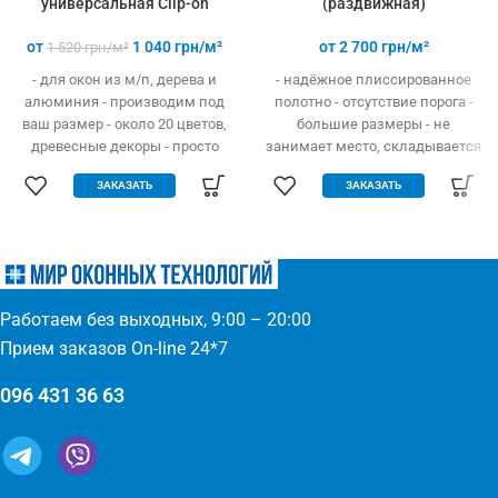
универсальная Clip-on
(раздвижная)
от
1 040
грн/м²
от
2 700
грн/м²
1 520
грн/м²
- для окон из м/п, дерева и
- надёжное плиссированное
алюминия - производим под
полотно - отсутствие порога -
ваш размер - около 20 цветов,
большие размеры - не
древесные декоры - просто
занимает место, складывается
устанавливается - легко
гармошкой - открывание вверх
ЗАКАЗАТЬ
ЗАКАЗАТЬ
одевается и снимается -
и в бок - высокая прочность и
дешевле аналогов при явных
износостойкость - долгий
преимуществах - надежное
эксплуатационный срок -
крепление, не выпадает, не
простое управление
ломается - любые формы и
(автоматическое выдвижение)
размеры: треугольник,
- компактность и элегантность
Работаем без выходных, 9:00 – 20:00
трапеция - проста в установке
- широкий выбор цвета по
(инструмент не нужен)
каталогу или покраска
Прием заказов On-line 24*7
096 431 36 63