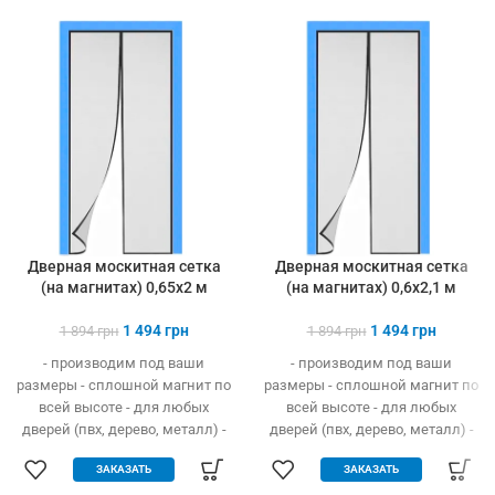
Дверная москитная сетка
Дверная москитная сетка
(на магнитах) 0,65х2 м
(на магнитах) 0,6х2,1 м
1 494
грн
1 494
грн
1 894
грн
1 894
грн
- производим под ваши
- производим под ваши
размеры - сплошной магнит по
размеры - сплошной магнит по
всей высоте - для любых
всей высоте - для любых
дверей (пвх, дерево, металл) -
дверей (пвх, дерево, металл) -
легко устанавливается без
легко устанавливается без
ЗАКАЗАТЬ
ЗАКАЗАТЬ
инструмента - защита от
инструмента - защита от