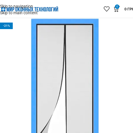
Skip to navigation
0
0
ГР
Skip to main content
-21%