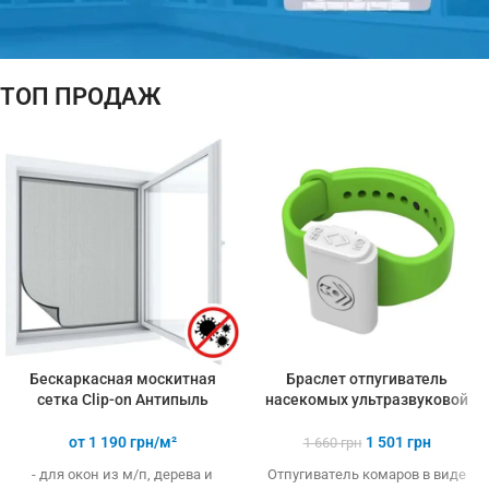
ТОП ПРОДАЖ
ПОДАРОК!
ТЕРМОМЕТР
При покупке
3-х и более
товаров
Бескаркасная москитная
Браслет отпугиватель
сетка Clip-on Антипыль
насекомых ультразвуковой
от
1 190
грн/м²
1 501
грн
1 660
грн
- для окон из м/п, дерева и
Отпугиватель комаров в виде