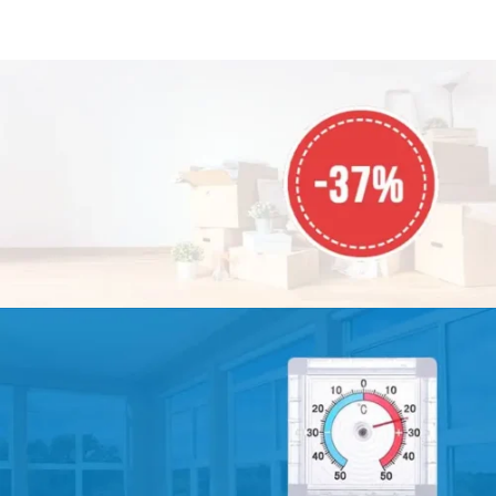
насекомых, птиц и мусора -
насекомых, птиц и мусора -
свободно пропускает воздух -
свободно пропускает воздух -
плотно закрыта даже при
плотно закрыта даже при
сильном ветре - прочный и
сильном ветре - прочный и
качественный материал
качественный материал
АКЦИЯ МЕСЯЦА
СКИДКА
-37%
На все товары!