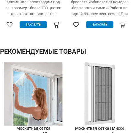
алюминия - производим под
браслета избавляет от комаров
ваш размер - более 100 цветов
без запаха и химии! Работа на
- просто устанавливается -
одной батарее весь сезон! Для
легко одевается и снимается -
детей и взрослых
ЗАКАЗАТЬ
ЗАКАЗАТЬ
дешевле аналогов при явных
преимуществах - надежное
крепление, не выпадает, не
ломается - любые формы и
размеры: треугольник,
РЕКОМЕНДУЕМЫЕ ТОВАРЫ
трапеция - проста в установке
(инструмент не нужен)
Москитная сетка
Москитная сетка Плиссе