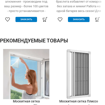
алюминия - производим под
браслета избавляет от комаров
ваш размер - более 100 цветов
без запаха и химии! Работа на
- просто устанавливается -
одной батарее весь сезон! Для
легко одевается и снимается -
детей и взрослых
ЗАКАЗАТЬ
ЗАКАЗАТЬ
дешевле аналогов при явных
преимуществах - надежное
крепление, не выпадает, не
ломается - любые формы и
размеры: треугольник,
РЕКОМЕНДУЕМЫЕ ТОВАРЫ
трапеция - проста в установке
(инструмент не нужен)
Москитная сетка
Москитная сетка Плиссе