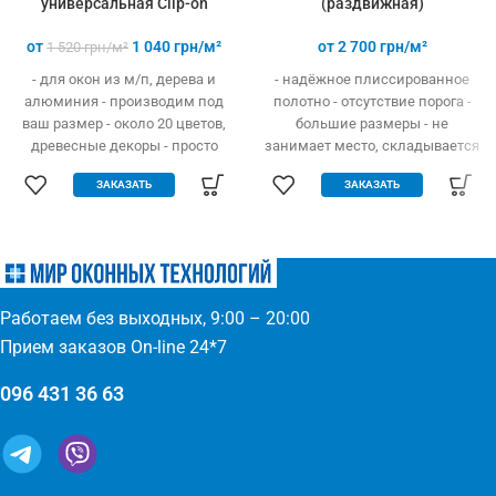
универсальная Clip-on
(раздвижная)
от
1 040
грн/м²
от
2 700
грн/м²
1 520
грн/м²
- для окон из м/п, дерева и
- надёжное плиссированное
алюминия - производим под
полотно - отсутствие порога -
ваш размер - около 20 цветов,
большие размеры - не
древесные декоры - просто
занимает место, складывается
устанавливается - легко
гармошкой - открывание вверх
ЗАКАЗАТЬ
ЗАКАЗАТЬ
одевается и снимается -
и в бок - высокая прочность и
дешевле аналогов при явных
износостойкость - долгий
преимуществах - надежное
эксплуатационный срок -
крепление, не выпадает, не
простое управление
ломается - любые формы и
(автоматическое выдвижение)
размеры: треугольник,
- компактность и элегантность
Работаем без выходных, 9:00 – 20:00
трапеция - проста в установке
- широкий выбор цвета по
(инструмент не нужен)
каталогу или покраска
Прием заказов On-line 24*7
096 431 36 63