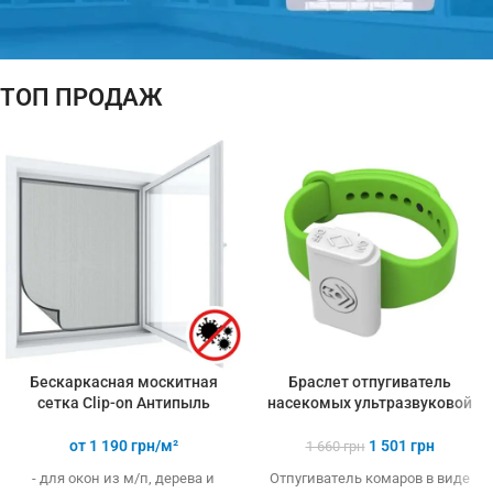
ТОП ПРОДАЖ
ПОДАРОК!
ТЕРМОМЕТР
При покупке
3-х и более
товаров
Бескаркасная москитная
Браслет отпугиватель
сетка Clip-on Антипыль
насекомых ультразвуковой
от
1 190
грн/м²
1 501
грн
1 660
грн
- для окон из м/п, дерева и
Отпугиватель комаров в виде