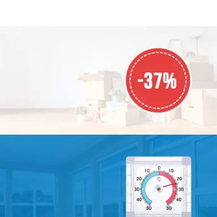
насекомых, птиц и мусора -
насекомых, птиц и мусора -
свободно пропускает воздух -
свободно пропускает воздух -
плотно закрыта даже при
плотно закрыта даже при
сильном ветре - прочный и
сильном ветре - прочный и
качественный материал
качественный материал
АКЦИЯ МЕСЯЦА
СКИДКА
-37%
На все товары!