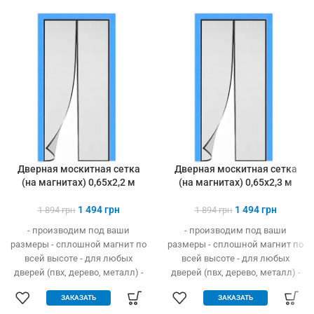
Дверная москитная сетка
Дверная москитная сетка
(на магнитах) 0,65х2,2 м
(на магнитах) 0,65х2,3 м
1 494
грн
1 494
грн
1 894
грн
1 894
грн
- производим под ваши
- производим под ваши
размеры - сплошной магнит по
размеры - сплошной магнит по
всей высоте - для любых
всей высоте - для любых
дверей (пвх, дерево, металл) -
дверей (пвх, дерево, металл) -
легко устанавливается без
легко устанавливается без
ЗАКАЗАТЬ
ЗАКАЗАТЬ
инструмента - защита от
инструмента - защита от