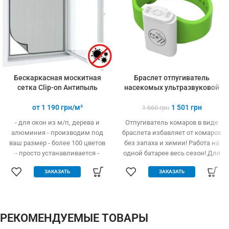
товаров
Бескаркасная москитная
Браслет отпугиватель
сетка Clip-on Антипыль
насекомых ультразвуковой
от
1 190
грн/м²
1 501
грн
1 660
грн
- для окон из м/п, дерева и
Отпугиватель комаров в виде
алюминия - производим под
браслета избавляет от комаров
ваш размер - более 100 цветов
без запаха и химии! Работа на
- просто устанавливается -
одной батарее весь сезон! Для
легко одевается и снимается -
детей и взрослых
ЗАКАЗАТЬ
ЗАКАЗАТЬ
дешевле аналогов при явных
преимуществах - надежное
крепление, не выпадает, не
ломается - любые формы и
размеры: треугольник,
РЕКОМЕНДУЕМЫЕ ТОВАРЫ
трапеция - проста в установке