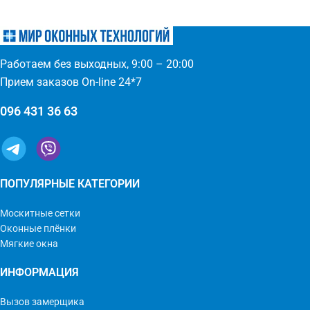
преимуществах - надежное
эксплуатационный срок -
крепление, не выпадает, не
простое управление
ломается - любые формы и
(автоматическое выдвижение)
размеры: треугольник,
- компактность и элегантность
Работаем без выходных, 9:00 – 20:00
трапеция - проста в установке
- широкий выбор цвета по
(инструмент не нужен)
каталогу или покраска
Прием заказов On-line 24*7
096 431 36 63
ПОПУЛЯРНЫЕ КАТЕГОРИИ
Москитные сетки
Оконные плёнки
Мягкие окна
ИНФОРМАЦИЯ
Вызов замерщика