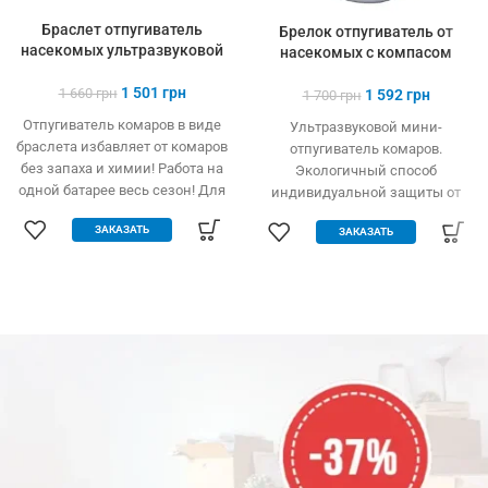
Браслет отпугиватель
Брелок отпугиватель от
насекомых ультразвуковой
насекомых с компасом
1 501
грн
1 660
грн
1 592
грн
1 700
грн
Отпугиватель комаров в виде
Ультразвуковой мини-
браслета избавляет от комаров
отпугиватель комаров.
без запаха и химии! Работа на
Экологичный способ
одной батарее весь сезон! Для
индивидуальной защиты от
детей и взрослых
комаров.
ЗАКАЗАТЬ
ЗАКАЗАТЬ
Легкое крепление, компас.
Работает от солнечной
батареи.