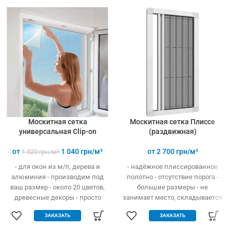
(инструмент не нужен)
Москитная сетка
Москитная сетка Плиссе
универсальная Clip-on
(раздвижная)
от
1 040
грн/м²
от
2 700
грн/м²
1 520
грн/м²
- для окон из м/п, дерева и
- надёжное плиссированное
алюминия - производим под
полотно - отсутствие порога -
ваш размер - около 20 цветов,
большие размеры - не
древесные декоры - просто
занимает место, складывается
устанавливается - легко
гармошкой - открывание вверх
ЗАКАЗАТЬ
ЗАКАЗАТЬ
одевается и снимается -
и в бок - высокая прочность и
дешевле аналогов при явных
износостойкость - долгий