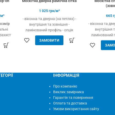
lip-on
Москітна дверна рамочна сітка
Москітна сі
(зовн
1 025
грн/м²
/м²
665
г
- віконна та дверна (на петлях) -
озмір
- віконна та две
внутрішня та зовнішня -
альні
внутрішня т
ламінований профіль - опція
 захист
ламінований п
"конструктор" - простота
ЗАМОВИТИ
бного
"конструктор
складання та встановлення -
ЗАМО
 повітря
складання та 
гарний натяг полотна - висока
ерних
гарний натяг п
міцність та надійність -
пластик,
міцність та 
довговічність - доступна ціна
тарно
довговічність 
ий та
ЕГОРІЇ
ІНФОРМАЦІЯ
Про компанію
Виклик замірника
Гарантія та повернення
Оплата та доставка
Умови використання сайту