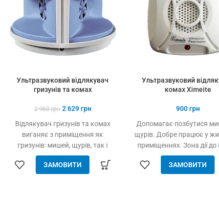
Ультразвуковий відлякувач
Ультразвуковий відляк
гризунів та комах
комах Ximeite
2 629
грн
900
грн
2 963
грн
Відлякувач гризунів та комах
Допомагає позбутися ми
виганяє з приміщення як
щурів. Добре працює у ж
гризунів: мишей, щурів, так і
приміщеннях. Зона дії до 
комах: тарганів, мурах, бліх,
Працює від 220V
ЗАМОВИТИ
ЗАМОВИТИ
павуків, жуків. Подвійний удар по
нервовій системі шкідників.