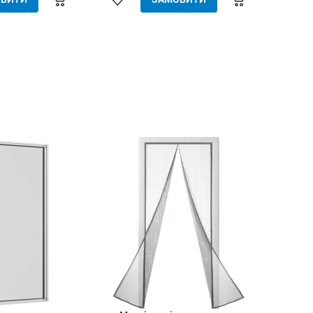
(пластик, дерево,
елементарно встановлюється
лементарно
(без інструменту) - захист від
ється (без
комах, птахів та дрібного сміття -
ахист від комах,
вільно пропускає повітря - щільно
о сміття - вільно
закрита навіть за сильного вітру -
ітря - щільно
міцний та якісний матеріал -
 сильного вітру -
дверні сітки менше 1.8 м²
ний матеріал -
розраховуються як 1.8 м²
 менше 1.8 м²
ся як 1.8 м²