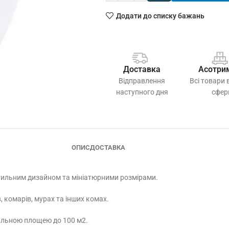
Додати до списку бажань
Доставка
Асотри
Відправлення
Всі товари 
наступного дня
сфер
ОПИС
ДОСТАВКА
стильним дизайном та мініатюрними розмірами.
 комарів, мурах та інших комах.
альною площею до 100 м2.