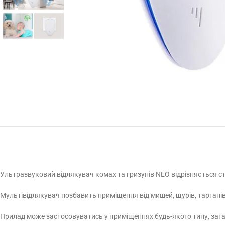
Ультразвуковий відлякувач комах та гризунів NEO відрізняється 
Мультівідлякувач позбавить приміщення від мишей, щурів, тарганів,
Прилад може застосовуватись у приміщеннях будь-якого типу, заг