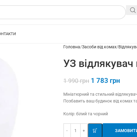
ОНТАКТИ
Головна
Засоби від комах
Відлякув
УЗ відлякувач 
1 783
грн
1 990
грн
Мініатюрний та стильний відлякувач
Позбавить ваш будинок від комах та
Колір: білий та чорний
ЗАМОВИТ