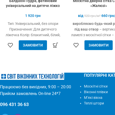
Балдахін Пудра, фатиновий
Москітна дверна сітка C
універсальний на дитяче ліжко
«Жалюзі»
1 920
грн
від
660
грн
920
грн/м²
Тип: Універсальний, без опори
виробляємо будь-який р
Призначення: Для дитячого
під ваш отвор
– вертик
ліжечка Колір: блакитний, білий,
ламелі з москітної сітки –
синій, рожевий, кремовий Тип
від комах, птахів та дрі
ЗАМОВИТИ
ЗАМОВИТИ
тканини: Фатин (Євросітка)
сміття – вільно пропускає
Розміри: 1,8 х 9 м Виробництво:
– підходить для всіх дв
Україна
отворів – будь-які двері: 
дерево, метал – елемен
встановлюється – міцн
якісний матеріал
ПОПУЛЯРНІ КАТ
Москітні сітки
Працюємо без вихідних, 9:00 – 20:00
Віконні плівки
Прийом замовлень On-line 24*7
М’які вікна
Теплі штори
096 431 36 63