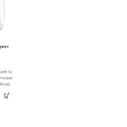
увач
шей та
итлових
80 м2.