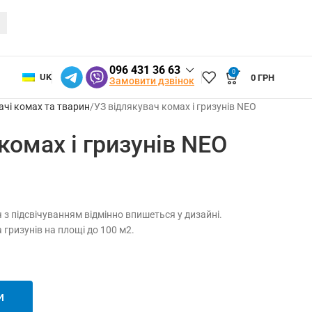
096 431 36 63
0
UK
0
ГРН
Замовити дзвінок
ачі комах та тварин
УЗ відлякувач комах і гризунів NEO
комах і гризунів NEO
 з підсвічуванням відмінно впишеться у дизайні.
 гризунів на площі до 100 м2.
И