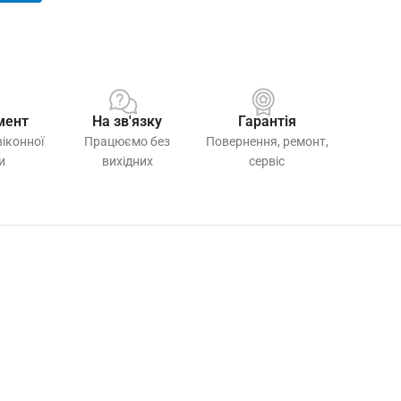
мент
На зв'язку
Гарантія
віконної
Працюємо без
Повернення, ремонт,
и
вихідних
сервіс