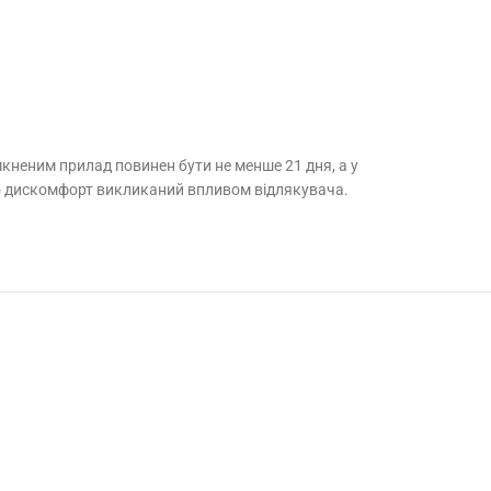
мкненим прилад повинен бути не менше 21 дня, а у
про дискомфорт викликаний впливом відлякувача.