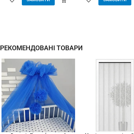
одягається та знімається -
дешевше аналогів за явних
переваг - надійне кріплення, не
випадає, не ламається - будь-які
форми та розміри: трикутник,
трапеція - проста в установці
(інструмент не потрібний)
РЕКОМЕНДОВАНІ ТОВАРИ