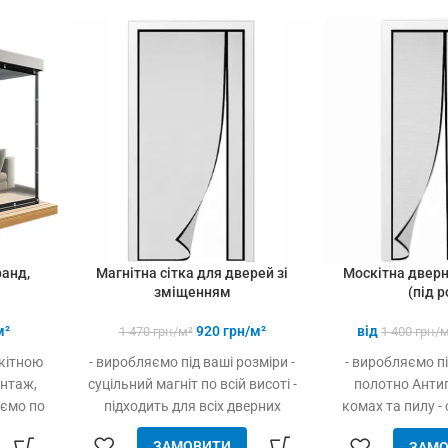
покупці
3-х і
більше
товарів
Магнітна сітка для дверей зі
ранд,
Москітна дверн
зміщенням
(під р
920
грн/м²
м²
від
1 470
грн/м²
1 400
грн/м
- виробляємо під ваші розміри -
скітною
- виробляємо пі
суцільний магніт по всій висоті -
онтаж,
полотно Антип
підходить для всіх дверних
юємо по
комах та пилу - 
отворів (пластик, дерево, метал) -
по всій висоті - 
ЗАМОВИТИ
ЗАМО