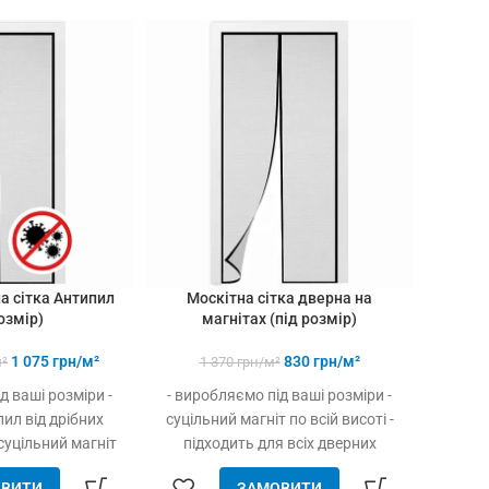
а сітка Антипил
Москітна сітка дверна на
Пастка
озмір)
магнітах (під розмір)
1 075
грн/м²
830
грн/м²
²
1 370
грн/м²
д ваші розміри -
- виробляємо під ваші розміри -
Для вн
ил від дрібних
суцільний магніт по всій висоті -
м2 за
суцільний магніт
підходить для всіх дверних
ене
підходить для всіх
отворів (пластик, дерево, метал) -
ВИТИ
ЗАМОВИТИ