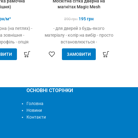
тка рамочна
Москітна сітка дверна на
Кро
ішня)
магнітах Magic Mesh
рн/м²
195
грн
390
грн
рна (на петлях) -
- для дверей з будь-якого
Z - Кр
а зовнішня -
матеріалу - колір на вибір - просто
рофіль - опція
встановлюється -
" - простота
найдоступніший варіант серед
ВИТИ
ЗАМОВИТИ
встановлення -
оригінальної продукції
олотна - висока
надійність -
- доступна ціна
ОСНОВНІ СТОРІНКИ
Головна
Новини
Контакти