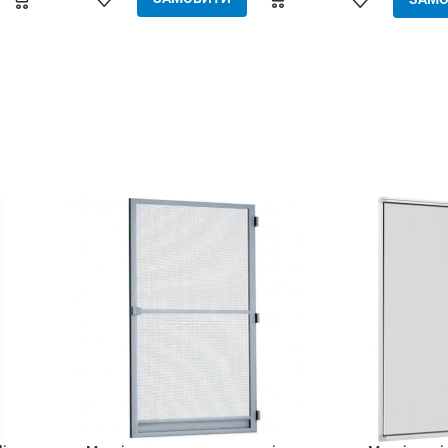
елементарно встановлюється
дверних отворів 
(без інструменту) - захист від
метал) - е
комах, птахів та дрібного сміття -
встановлю
вільно пропускає повітря - щільно
інструменту) - з
закрита навіть за сильного вітру -
птахів та дрібног
міцний та якісний матеріал -
пропускає пов
дверні сітки менше 1.8 м²
закрита навіть за
розраховуються як 1.8 м²
міцний та якіс
дверні сітки
розраховують