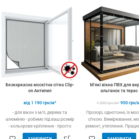
-37%
На всі
товари!
Безкаркасна москітна сітка Clip-
М’які вікна ПВХ для ве
on Антипил
альтанок та терас
від
1 190
грн/м²
950
грн/
1 200
грн/м²
- для вікон з м/п, дерева та
Прозорі, однотонні, із мо
алюмінію - робимо під ваш розмір
сіткою. Вимірювання, м
- кольорове кріплення - просто
ремонт, утеплення. Прац
встановлюється - легко
всій Україні.
ЗАМОВИТИ
ЗАМОВИТИ