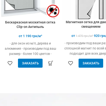
Магнитная сетка для две
Бескаркасная москитная сетка
смещением
Clip-on Антипыль
от
920
грн
от
1 190
грн/м²
1 470
грн/м²
- производим под ваши ра
- для окон из м/п, дерева и
сплошной магнит по всей в
алюминия - производим под ваш
подходит для всех две
размер - более 100 цветов -
проёмов (пластик, дер
просто устанавливается - легко
ЗАКАЗАТЬ
ЗАКАЗАТЬ
металл) - элементар
одевается и снимается - дешевле
устанавливается (б
аналогов при явных
инструмента) - защита
преимуществах - надежное
насекомых, птиц и мел
крепление, не выпадает, не
мусора - свободно проп
ломается - любые формы и
воздух - плотно закрыта д
размеры: треугольник, трапеция -
сильном ветре - прочн
проста в установке (инструмент
качественный материал 
не нужен)
сетки меньше 1.8 м