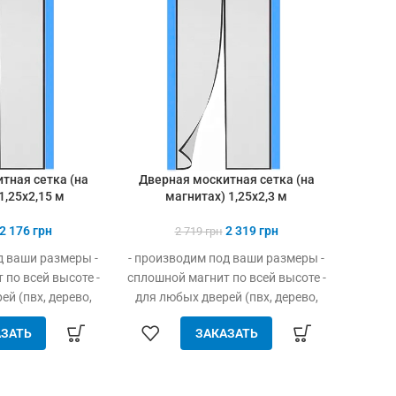
тная сетка (на
Дверная москитная сетка (на
Ло
1,25х2,15 м
магнитах) 1,25х2,3 м
на
2 176
грн
2 319
грн
2 719
грн
д ваши размеры -
- производим под ваши размеры -
Для в
по всей высоте -
сплошной магнит по всей высоте -
80 
й (пвх, дерево,
для любых дверей (пвх, дерево,
Небол
 устанавливается
металл) - легко устанавливается
вы
ЗАТЬ
ЗАКАЗАТЬ
та - защита от
без инструмента - защита от
иц и мусора -
насекомых, птиц и мусора -
скает воздух -
свободно пропускает воздух -
ыта даже при
плотно закрыта даже при