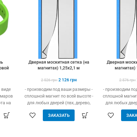
ль
Дверная москитная сетка (на
Дверная моски
овой
магнитах) 1,25х2,1 м
магнитах) 
2 126
грн
2 526
грн
2 576
грн
 виде
- производим под ваши размеры -
- производим по
омаров
сплошной магнит по всей высоте -
сплошной магнит 
ота на
для любых дверей (пвх, дерево,
для любых двере
н! Для
металл) - легко устанавливается
металл) - легко
ЗАКАЗАТЬ
ЗАКА
без инструмента - защита от
без инструмен
насекомых, птиц и мусора -
насекомых, пт
свободно пропускает воздух -
свободно пропу
плотно закрыта даже при
плотно закр