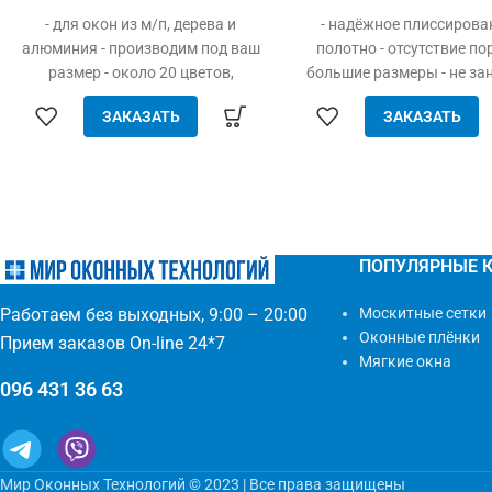
- для окон из м/п, дерева и
- надёжное плиссирова
алюминия - производим под ваш
полотно - отсутствие пор
размер - около 20 цветов,
большие размеры - не за
древесные декоры - просто
место, складывается гарм
ЗАКАЗАТЬ
ЗАКАЗАТЬ
устанавливается - легко
открывание вверх и в б
одевается и снимается - дешевле
высокая прочность 
аналогов при явных
износостойкость - дол
преимуществах - надежное
эксплуатационный срок - 
крепление, не выпадает, не
управление (автоматич
ломается - любые формы и
выдвижение) - компактн
ПОПУЛЯРНЫЕ 
размеры: треугольник, трапеция -
элегантность - широкий
проста в установке (инструмент
цвета по каталогу или по
Москитные сетки
Работаем без выходных, 9:00 – 20:00
не нужен)
Оконные плёнки
Прием заказов On-line 24*7
Мягкие окна
096 431 36 63
Мир Оконных Технологий © 2023 | Все права защищены