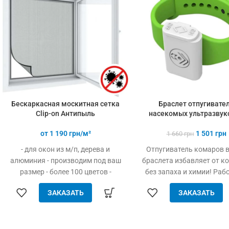
Бескаркасная москитная сетка
Браслет отпугивате
Clip-on Антипыль
насекомых ультразвук
от
1 190
грн/м²
1 501
грн
1 660
грн
- для окон из м/п, дерева и
Отпугиватель комаров в
алюминия - производим под ваш
браслета избавляет от к
размер - более 100 цветов -
без запаха и химии! Раб
просто устанавливается - легко
одной батарее весь сезо
ЗАКАЗАТЬ
ЗАКАЗАТЬ
одевается и снимается - дешевле
детей и взрослых
аналогов при явных
преимуществах - надежное
крепление, не выпадает, не