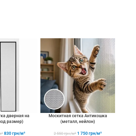
е - прочный и
сильном ветре - прочный и
ый материал
качественный материал
ка дверная на
Москитная сетка Антикошка
Москит
под размер)
(металл, нейлон)
830
грн/м²
1 750
грн/м²
от
м²
2 550
грн/м²