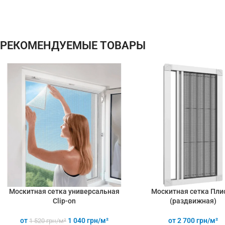
ломается - любые формы и
размеры: треугольник, трапеция -
проста в установке (инструмент
РЕКОМЕНДУЕМЫЕ ТОВАРЫ
не нужен)
Москитная сетка универсальная
Москитная сетка Пли
Clip-on
(раздвижная)
от
1 040
грн/м²
от
2 700
грн/м²
1 520
грн/м²