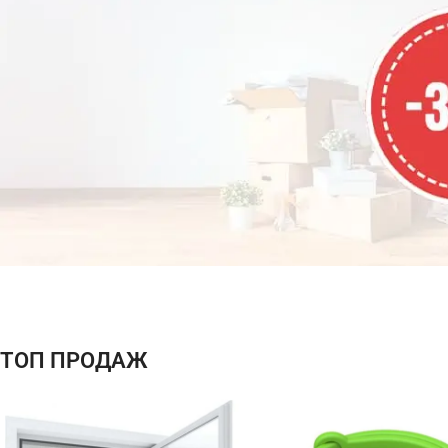
рассчитываются как 1.
АКЦИЯ
МЕСЯЦА
СКИДКА
ТОП ПРОДАЖ
-37%
На все
товары!