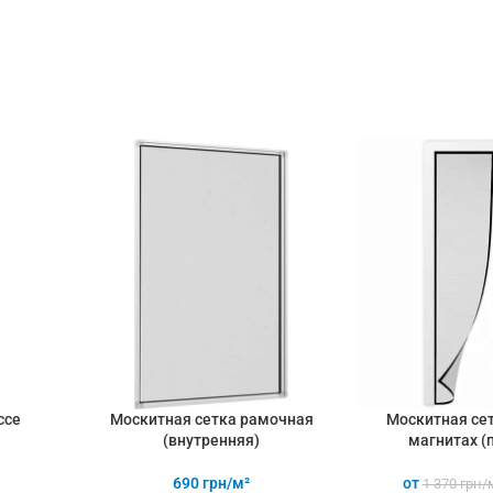
сильном ветре - прочный и
сильном ветр
качественный материал
качественн
ссе
Москитная сетка рамочная
Москитная сет
(внутренняя)
магнитах (
690
грн/м²
от
1 370
грн/