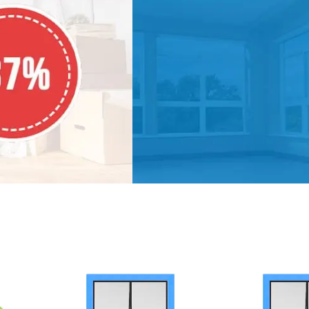
8 м²
ПОДАРОК!
ТЕРМОМЕТР
При
покупке
3-х и более
товаров