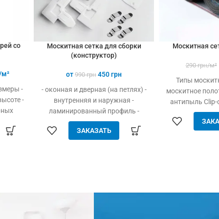
рей со
Москитная сетка для сборки
Москитная се
(конструктор)
290
грн/м²
/м²
от
450
грн
990
грн
Типы москитн
змеры -
- оконная и дверная (на петлях) -
москитное полот
ысоте -
внутренняя и наружная -
антипыль Clip-
рных
ламинированный профиль -
антипыль Poll-t
ево,
ЗАКА
опция “конструктор” - простота
антипыль Respilo
ЗАКАЗАТЬ
но
сборки и установки - хорошее
м
- антикошка н
2
ез
натяжение полотна - высокая
 от
прочность и надёжность -
кого
долговечность - доступная цена
ускает
аже при
ый и
дверные
²