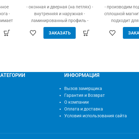
нное
- оконная и дверная (на петлях) -
- производим по
ога -
внутренняя и наружная -
сплошной магнит 
нимает
ламинированный профиль -
подходит для
ошкой -
опция “конструктор” - простота
проёмов (пла
ЗАКАЗАТЬ
ЗАКА
ок -
сборки и установки - хорошее
металл) - 
и
натяжение полотна - высокая
устанавлив
гий
прочность и надёжность -
инструмента)
простое
долговечность - доступная цена
насекомых, п
еское
мусора - свобо
ость и
воздух - плотно 
КАТЕГОРИИ
ИНФОРМАЦИЯ
 выбор
сильном ветр
краска
качественный м
Вызов замерщика
сетки мен
Гарантия и Возврат
рассчитывают
О компании
Оплата и доставка
Условия использования сайта