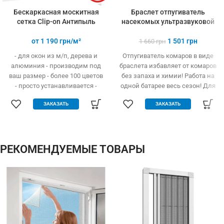
Бескаркасная москитная
Браслет отпугиватель
сетка Clip-on Антипыль
насекомых ультразвуковой
от
1 190
грн/м²
1 501
грн
1 660
грн
- для окон из м/п, дерева и
Отпугиватель комаров в виде
алюминия - производим под
браслета избавляет от комаров
ваш размер - более 100 цветов
без запаха и химии! Работа на
- просто устанавливается -
одной батарее весь сезон! Для
легко одевается и снимается -
детей и взрослых
ЗАКАЗАТЬ
ЗАКАЗАТЬ
дешевле аналогов при явных
преимуществах - надежное
крепление, не выпадает, не
ломается - любые формы и
размеры: треугольник,
РЕКОМЕНДУЕМЫЕ ТОВАРЫ
трапеция - проста в установке
(инструмент не нужен)