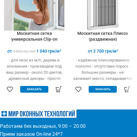
Москитная сетка
Москитная сетка Плиссе
универсальная Clip-on
(раздвижная)
от
1 040
грн/м²
от
2 700
грн/м²
1 520
грн/м²
- для окон из м/п, дерева и
- надёжное плиссированное
алюминия - производим под
полотно - отсутствие порога -
ваш размер - около 20 цветов,
большие размеры - не
древесные декоры - просто
занимает место, складывается
устанавливается - легко
гармошкой - открывание вверх
ЗАКАЗАТЬ
ЗАКАЗАТЬ
одевается и снимается -
и в бок - высокая прочность и
дешевле аналогов при явных
износостойкость - долгий
преимуществах - надежное
эксплуатационный срок -
крепление, не выпадает, не
простое управление
ломается - любые формы и
(автоматическое выдвижение)
размеры: треугольник,
- компактность и элегантность
Работаем без выходных, 9:00 – 20:00
трапеция - проста в установке
- широкий выбор цвета по
(инструмент не нужен)
каталогу или покраска
Прием заказов On-line 24*7