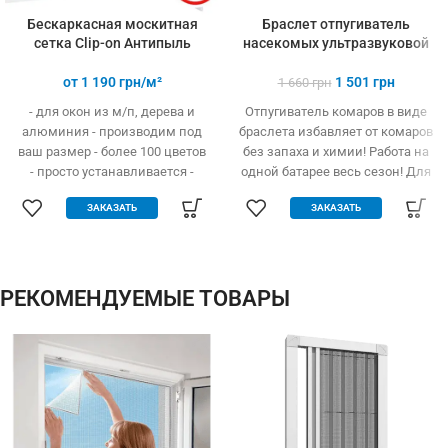
Бескаркасная москитная
Браслет отпугиватель
сетка Clip-on Антипыль
насекомых ультразвуковой
от
1 190
грн/м²
1 501
грн
1 660
грн
- для окон из м/п, дерева и
Отпугиватель комаров в виде
алюминия - производим под
браслета избавляет от комаров
ваш размер - более 100 цветов
без запаха и химии! Работа на
- просто устанавливается -
одной батарее весь сезон! Для
легко одевается и снимается -
детей и взрослых
ЗАКАЗАТЬ
ЗАКАЗАТЬ
дешевле аналогов при явных
преимуществах - надежное
крепление, не выпадает, не
ломается - любые формы и
размеры: треугольник,
РЕКОМЕНДУЕМЫЕ ТОВАРЫ
трапеция - проста в установке
(инструмент не нужен)