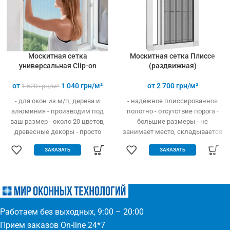
Москитная сетка
Москитная сетка Плиссе
универсальная Clip-on
(раздвижная)
от
1 040
грн/м²
от
2 700
грн/м²
1 520
грн/м²
- для окон из м/п, дерева и
- надёжное плиссированное
алюминия - производим под
полотно - отсутствие порога -
ваш размер - около 20 цветов,
большие размеры - не
древесные декоры - просто
занимает место, складывается
устанавливается - легко
гармошкой - открывание вверх
ЗАКАЗАТЬ
ЗАКАЗАТЬ
одевается и снимается -
и в бок - высокая прочность и
дешевле аналогов при явных
износостойкость - долгий
преимуществах - надежное
эксплуатационный срок -
крепление, не выпадает, не
простое управление
ломается - любые формы и
(автоматическое выдвижение)
размеры: треугольник,
- компактность и элегантность
Работаем без выходных, 9:00 – 20:00
трапеция - проста в установке
- широкий выбор цвета по
(инструмент не нужен)
каталогу или покраска
Прием заказов On-line 24*7