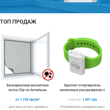
ТОП ПРОДАЖ
ПОДАРОК!
ТЕРМОМЕТР
При покупке
3-х и более
товаров
Бескаркасная москитная
Браслет отпугиватель
сетка Clip-on Антипыль
насекомых ультразвуковой
от
1 190
грн/м²
1 501
грн
1 660
грн
- для окон из м/п, дерева и
Отпугиватель комаров в виде