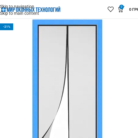
Skip to navigation
0
0
ГР
Skip to main content
-21%