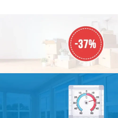
насекомых, птиц и мусора -
насекомых, птиц и мусора -
свободно пропускает воздух -
свободно пропускает воздух -
плотно закрыта даже при
плотно закрыта даже при
сильном ветре - прочный и
сильном ветре - прочный и
качественный материал
качественный материал
АКЦИЯ МЕСЯЦА
СКИДКА
-37%
На все товары!