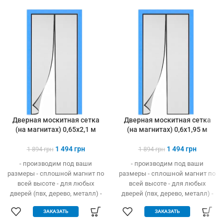
Дверная москитная сетка
Дверная москитная сетка
(на магнитах) 0,65х2,1 м
(на магнитах) 0,6х1,95 м
1 494
грн
1 494
грн
1 894
грн
1 894
грн
- производим под ваши
- производим под ваши
размеры - сплошной магнит по
размеры - сплошной магнит по
всей высоте - для любых
всей высоте - для любых
дверей (пвх, дерево, металл) -
дверей (пвх, дерево, металл) -
легко устанавливается без
легко устанавливается без
ЗАКАЗАТЬ
ЗАКАЗАТЬ
инструмента - защита от
инструмента - защита от