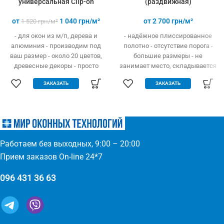
универсальная Clip-on
(раздвижная)
от
1 040
грн/м²
от
2 700
грн/м²
1 520
грн/м²
- для окон из м/п, дерева и
- надёжное плиссированное
алюминия - производим под
полотно - отсутствие порога -
ваш размер - около 20 цветов,
большие размеры - не
древесные декоры - просто
занимает место, складывается
устанавливается - легко
гармошкой - открывание вверх
ЗАКАЗАТЬ
ЗАКАЗАТЬ
одевается и снимается -
и в бок - высокая прочность и
дешевле аналогов при явных
износостойкость - долгий
преимуществах - надежное
эксплуатационный срок -
крепление, не выпадает, не
простое управление
ломается - любые формы и
(автоматическое выдвижение)
размеры: треугольник,
- компактность и элегантность
Работаем без выходных, 9:00 – 20:00
трапеция - проста в установке
- широкий выбор цвета по
(инструмент не нужен)
каталогу или покраска
Прием заказов On-line 24*7
096 431 36 63