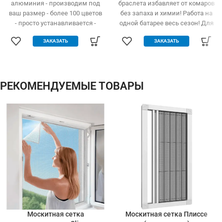
алюминия - производим под
браслета избавляет от комаров
ваш размер - более 100 цветов
без запаха и химии! Работа на
- просто устанавливается -
одной батарее весь сезон! Для
легко одевается и снимается -
детей и взрослых
ЗАКАЗАТЬ
ЗАКАЗАТЬ
дешевле аналогов при явных
преимуществах - надежное
крепление, не выпадает, не
ломается - любые формы и
размеры: треугольник,
РЕКОМЕНДУЕМЫЕ ТОВАРЫ
трапеция - проста в установке
(инструмент не нужен)
Москитная сетка
Москитная сетка Плиссе