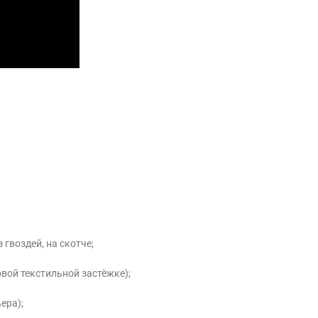
 гвоздей, на скотче;
овой текстильной застёжке);
ера);