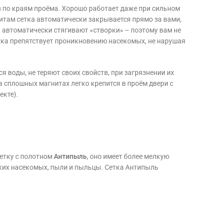
в по краям проёма. Хорошо работает даже при сильном
нитам сетка автоматически закрывается прямо за вами,
 автоматически стягивают «створки» – поэтому вам не
тка препятствует проникновению насекомых, не нарушая
я воды, не теряют своих свойств, при загрязнении их
 сплошных магнитах легко крепится в проём двери с
екте).
етку с полотном
Антипыль
, оно имеет более мелкую
лких насекомых, пыли и пыльцы. Сетка Антипыль