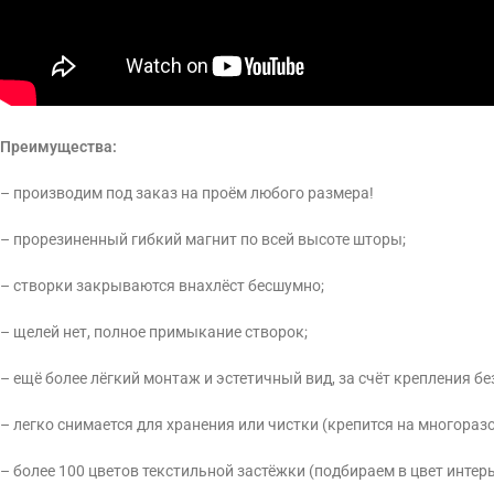
Преимущества:
– производим под заказ на проём любого размера!
– прорезиненный гибкий магнит по всей высоте шторы;
– створки закрываются внахлёст бесшумно;
– щелей нет, полное примыкание створок;
– ещё более лёгкий монтаж и эстетичный вид, за счёт крепления без
– легко снимается для хранения или чистки (крепится на многораз
– более 100 цветов текстильной застёжки (подбираем в цвет интерь