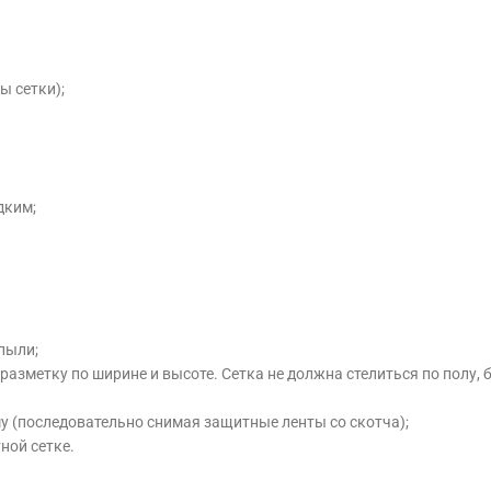
ы сетки);
дким;
 пыли;
разметку по ширине и высоте. Сетка не должна стелиться по полу, 
му (последовательно снимая защитные ленты со скотча);
ной сетке.