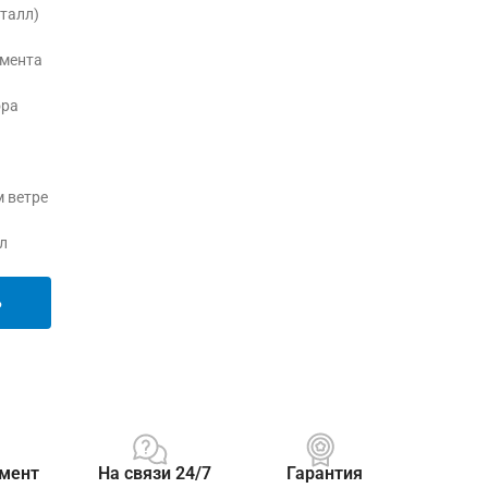
еталл)
умента
ора
м ветре
л
Ь
мент
На связи 24/7
Гарантия