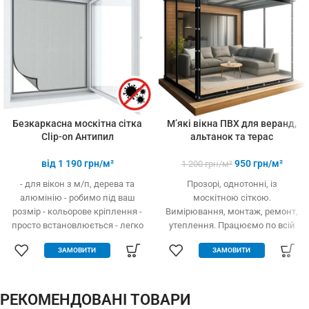
3-х і більше
товарів
Безкаркасна москітна сітка
М’які вікна ПВХ для веранд,
Clip-on Антипил
альтанок та терас
від
1 190
грн/м²
950
грн/м²
1 200
грн/м²
- для вікон з м/п, дерева та
Прозорі, однотонні, із
алюмінію - робимо під ваш
москітною сіткою.
розмір - кольорове кріплення -
Вимірювання, монтаж, ремонт,
просто встановлюється - легко
утеплення. Працюємо по всій
одягається та знімається -
Україні.
ЗАМОВИТИ
ЗАМОВИТИ
дешевше аналогів за явних
переваг - надійне кріплення, не
випадає, не ламається - будь-
які форми та розміри:
РЕКОМЕНДОВАНІ ТОВАРИ
трикутник, трапеція - проста в