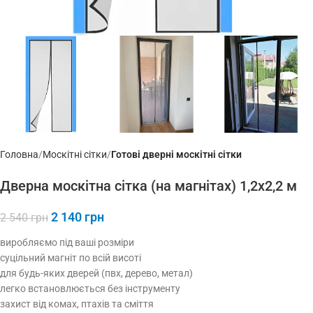
Головна
Москітні сітки
Готові дверні москітні сітки
Дверна москітна сітка (на магнітах) 1,2х2,2 м
2 140
грн
2 540
грн
виробляємо під ваші розміри
суцільний магніт по всій висоті
для будь-яких дверей (пвх, дерево, метал)
легко встановлюється без інструменту
захист від комах, птахів та сміття