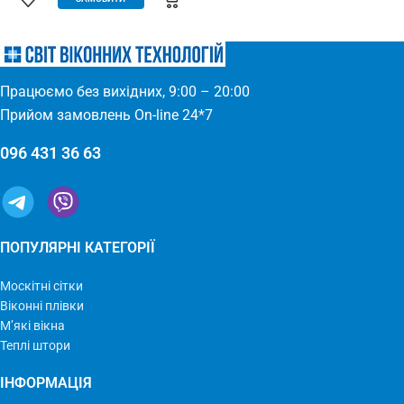
(Євросітка) Розміри: 1,8 х 9 м
для всіх дверних отворів –
Виробництво: Україна
будь-які двері: пластик, дерево,
метал – елементарно
встановлюється – міцний та
якісний матеріал
Працюємо без вихідних, 9:00 – 20:00
Прийом замовлень On-line 24*7
096 431 36 63
ПОПУЛЯРНІ КАТЕГОРІЇ
Москітні сітки
Віконні плівки
М’які вікна
Теплі штори
ІНФОРМАЦІЯ