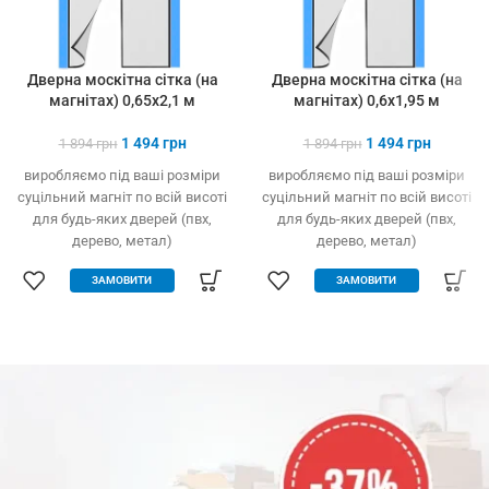
Дверна москітна сітка (на
Дверна москітна сітка (на
магнітах) 0,65х2,1 м
магнітах) 0,6х1,95 м
1 494
грн
1 494
грн
1 894
грн
1 894
грн
виробляємо під ваші розміри
виробляємо під ваші розміри
суцільний магніт по всій висоті
суцільний магніт по всій висоті
для будь-яких дверей (пвх,
для будь-яких дверей (пвх,
дерево, метал)
дерево, метал)
легко встановлюється без
легко встановлюється без
ЗАМОВИТИ
ЗАМОВИТИ
інструменту
інструменту
захист від комах, птахів та
захист від комах, птахів та
сміття
сміття
вільно пропускає повітря
вільно пропускає повітря
щільно закрита навіть за
щільно закрита навіть за
сильного вітру
сильного вітру
міцний та якісний матеріал
міцний та якісний матеріал