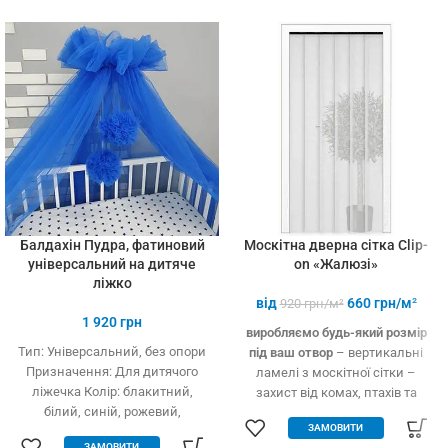
установці (інструмент не
потрібний)
Балдахін Пудра, фатиновий
Москітна дверна сітка Clip-
універсальний на дитяче
on «Жалюзі»
ліжко
від
660
грн/м²
920
грн/м²
1 920
грн
виробляємо будь-який розмір
Тип: Універсальний, без опори
під ваш отвор
– вертикальні
Призначення: Для дитячого
ламелі з москітної сітки –
ліжечка Колір: блакитний,
захист від комах, птахів та
білий, синій, рожевий,
дрібного сміття – вільно
ЗАМОВИТИ
кремовий Тип тканини: Фатин
пропускає повітря – підходить
ЗАМОВИТИ