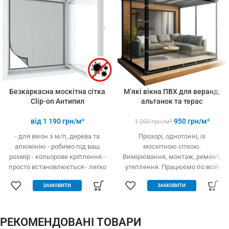
3-х і більше
товарів
Безкаркасна москітна сітка
М’які вікна ПВХ для веранд,
Clip-on Антипил
альтанок та терас
від
1 190
грн/м²
950
грн/м²
1 200
грн/м²
- для вікон з м/п, дерева та
Прозорі, однотонні, із
алюмінію - робимо під ваш
москітною сіткою.
розмір - кольорове кріплення -
Вимірювання, монтаж, ремонт,
просто встановлюється - легко
утеплення. Працюємо по всій
одягається та знімається -
Україні.
ЗАМОВИТИ
ЗАМОВИТИ
дешевше аналогів за явних
переваг - надійне кріплення, не
випадає, не ламається - будь-
які форми та розміри:
РЕКОМЕНДОВАНІ ТОВАРИ
трикутник, трапеція - проста в