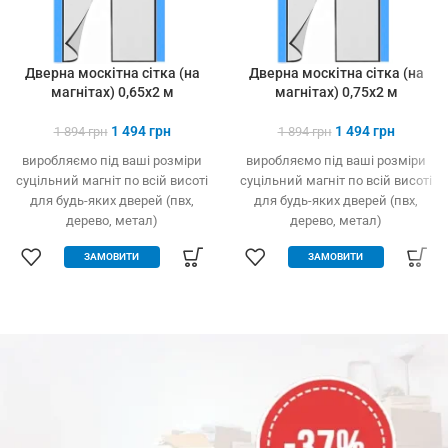
Дверна москітна сітка (на
Дверна москітна сітка (на
магнітах) 0,65х2 м
магнітах) 0,75х2 м
1 494
грн
1 494
грн
1 894
грн
1 894
грн
виробляємо під ваші розміри
виробляємо під ваші розміри
суцільний магніт по всій висоті
суцільний магніт по всій висоті
для будь-яких дверей (пвх,
для будь-яких дверей (пвх,
дерево, метал)
дерево, метал)
легко встановлюється без
легко встановлюється без
ЗАМОВИТИ
ЗАМОВИТИ
інструменту
інструменту
захист від комах, птахів та
захист від комах, птахів та
сміття
сміття
вільно пропускає повітря
вільно пропускає повітря
щільно закрита навіть за
щільно закрита навіть за
сильного вітру
сильного вітру
міцний та якісний матеріал
міцний та якісний матеріал