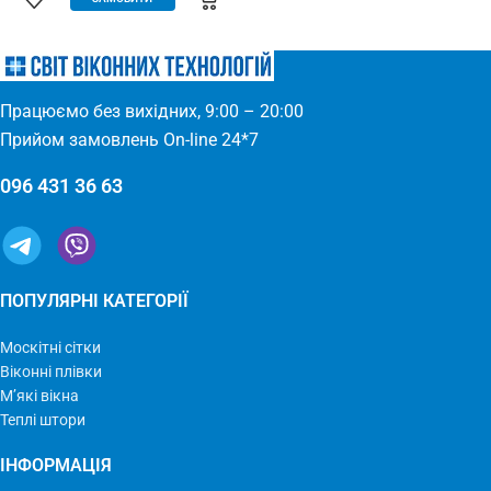
(Євросітка) Розміри: 1,8 х 9 м
для всіх дверних отворів –
Виробництво: Україна
будь-які двері: пластик, дерево,
метал – елементарно
встановлюється – міцний та
якісний матеріал
Працюємо без вихідних, 9:00 – 20:00
Прийом замовлень On-line 24*7
096 431 36 63
ПОПУЛЯРНІ КАТЕГОРІЇ
Москітні сітки
Віконні плівки
М’які вікна
Теплі штори
ІНФОРМАЦІЯ