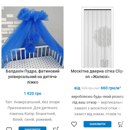
установці (інструмент не
потрібний)
Балдахін Пудра, фатиновий
Москітна дверна сітка Clip-
універсальний на дитяче
on «Жалюзі»
ліжко
від
660
грн/м²
920
грн/м²
1 920
грн
виробляємо будь-який розмір
Тип: Універсальний, без опори
під ваш отвор
– вертикальні
Призначення: Для дитячого
ламелі з москітної сітки –
ліжечка Колір: блакитний,
захист від комах, птахів та
білий, синій, рожевий,
дрібного сміття – вільно
ЗАМОВИТИ
кремовий Тип тканини: Фатин
пропускає повітря – підходить
ЗАМОВИТИ