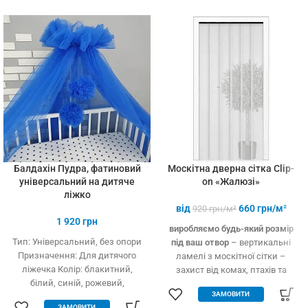
установці (інструмент не
потрібний)
Балдахін Пудра, фатиновий
Москітна дверна сітка Clip-
універсальний на дитяче
on «Жалюзі»
ліжко
від
660
грн/м²
920
грн/м²
1 920
грн
виробляємо будь-який розмір
Тип: Універсальний, без опори
під ваш отвор
– вертикальні
Призначення: Для дитячого
ламелі з москітної сітки –
ліжечка Колір: блакитний,
захист від комах, птахів та
білий, синій, рожевий,
дрібного сміття – вільно
ЗАМОВИТИ
кремовий Тип тканини: Фатин
пропускає повітря – підходить
ЗАМОВИТИ