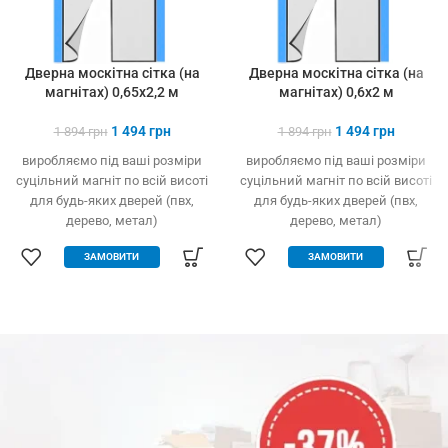
Дверна москітна сітка (на
Дверна москітна сітка (на
магнітах) 0,65х2,2 м
магнітах) 0,6х2 м
1 494
грн
1 494
грн
1 894
грн
1 894
грн
виробляємо під ваші розміри
виробляємо під ваші розміри
суцільний магніт по всій висоті
суцільний магніт по всій висоті
для будь-яких дверей (пвх,
для будь-яких дверей (пвх,
дерево, метал)
дерево, метал)
легко встановлюється без
легко встановлюється без
ЗАМОВИТИ
ЗАМОВИТИ
інструменту
інструменту
захист від комах, птахів та
захист від комах, птахів та
сміття
сміття
вільно пропускає повітря
вільно пропускає повітря
щільно закрита навіть за
щільно закрита навіть за
сильного вітру
сильного вітру
міцний та якісний матеріал
міцний та якісний матеріал