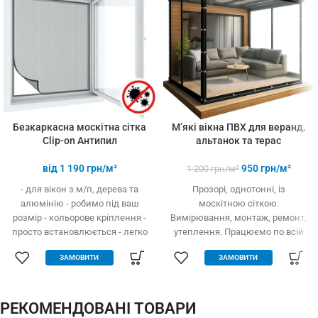
3-х і більше
товарів
Безкаркасна москітна сітка
М’які вікна ПВХ для веранд,
Clip-on Антипил
альтанок та терас
від
1 190
грн/м²
950
грн/м²
1 200
грн/м²
- для вікон з м/п, дерева та
Прозорі, однотонні, із
алюмінію - робимо під ваш
москітною сіткою.
розмір - кольорове кріплення -
Вимірювання, монтаж, ремонт,
просто встановлюється - легко
утеплення. Працюємо по всій
одягається та знімається -
Україні.
ЗАМОВИТИ
ЗАМОВИТИ
дешевше аналогів за явних
переваг - надійне кріплення, не
випадає, не ламається - будь-
які форми та розміри:
РЕКОМЕНДОВАНІ ТОВАРИ
трикутник, трапеція - проста в