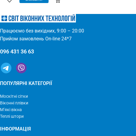
(Євросітка) Розміри: 1,8 х 9 м
для всіх дверних отворів –
Виробництво: Україна
будь-які двері: пластик, дерево,
метал – елементарно
встановлюється – міцний та
якісний матеріал
Працюємо без вихідних, 9:00 – 20:00
Прийом замовлень On-line 24*7
096 431 36 63
ПОПУЛЯРНІ КАТЕГОРІЇ
Москітні сітки
Віконні плівки
М’які вікна
Теплі штори
ІНФОРМАЦІЯ