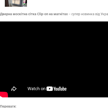
Дверна москітна сітка Clip-on на магнітах
– супер новинка від Укр
Переваги: