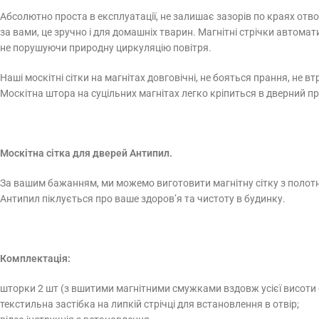
Абсолютно проста в експлуатації, не залишає зазорів по краях отво
за вами, це зручно і для домашніх тварин. Магнітні стрічки автом
не порушуючи природну циркуляцію повітря.
Наші москітні сітки на магнітах довговічні, не бояться прання, не
Москітна штора на суцільних магнітах легко кріпиться в дверний про
Москітна сітка для дверей Антипил.
За вашим бажанням, ми можемо виготовити магнітну сітку з полотно
Антипил піклується про ваше здоров’я та чистоту в будинку.
Комплектація:
шторки 2 шт (з вшитими магнітними смужками вздовж усієї висоти с
текстильна застібка на липкій стрічці для встановлення в отвір;