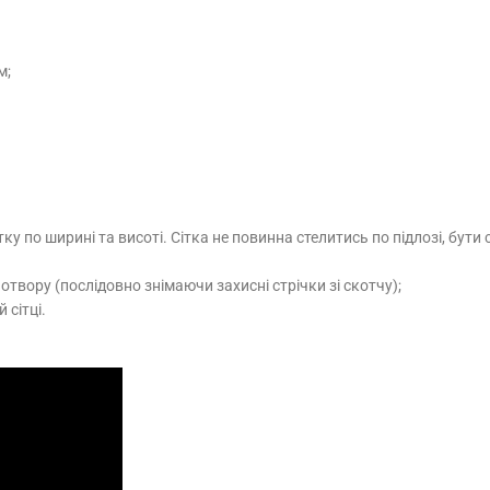
м;
тку по ширині та висоті. Сітка не повинна стелитись по підлозі, бу
отвору (послідовно знімаючи захисні стрічки зі скотчу);
 сітці.