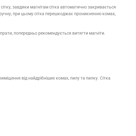
ь сітку, завдяки магнітам сітка автоматично закривається
х вручну, при цьому сітка перешкоджає проникненню комах,
випрати, попередньо рекомендується витягти магніти.
иміщення від найдрібніших комах, пилу та пилку. Сітка