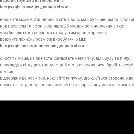
відео інструкція з встановлення.
Інструкція із заміру дверної сітки:
визначте місце встановлення сітки, воно має бути рівним та гладки
над прорізом та з боків залиште 25 мм для встановлення сітки;
чим більше сітка дверного отвору, тим краще працює;
врахуйте похибку розмірів виробу (+/- 5 мм).
Інструкція по встановленню дверної сітки:
очистіть місце, на яке встановлюватимете сітку, від бруду та пилу;
прикладіть сітку до отвору те щоб стулки зімкнулися. Зробіть розмі
стулок;
відповідно до розмітки, наклейте липучку, що клеїться стороною до 
повісьте сітку, поєднавши липучку на отворі з липучкою на москітній