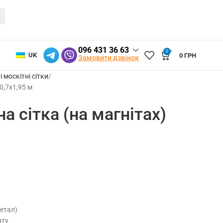
096 431 36 63
0
UK
0
ГРН
Замовити дзвінок
і москітні сітки
0,7х1,95 м
а сітка (на магнітах)
метал)
нту