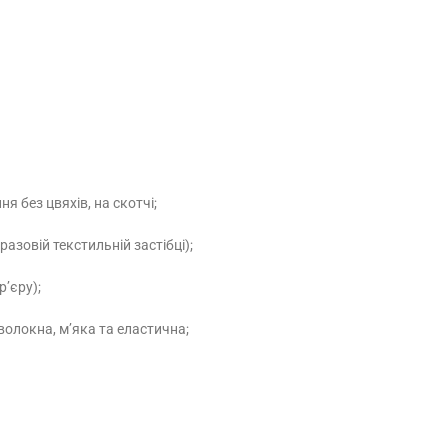
я без цвяхів, на скотчі;
азовій текстильній застібці);
р’єру);
волокна, м’яка та еластична;