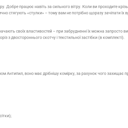
ру. Добре працює навіть за сильного вітру. Коли ви проходите кріз
атично стягують «стулки» – тому вам не потрібно щоразу зачіпати ї
 втрачають своїх властивостей – при забрудненні їх можна запросто 
різ з двостороннього скотчу і текстильної застібки (в комплекті).
м Антипил, воно має дрібнішу комірку, за рахунок чого захищає пр
ітки);