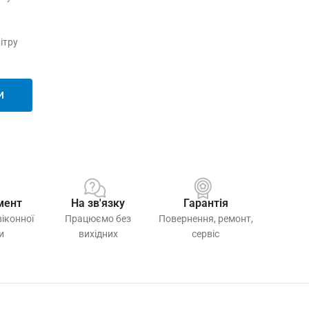
ітру
И
мент
На зв'язку
Гарантія
віконної
Працюємо без
Повернення, ремонт,
и
вихідних
сервіс