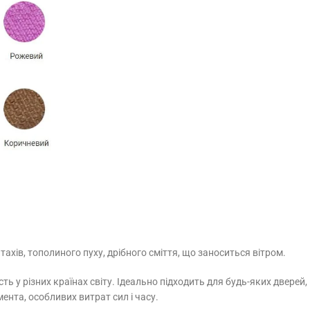
тахів, тополиного пуху, дрібного сміття, що заноситься вітром.
у різних країнах світу. Ідеально підходить для будь-яких дверей, 
ента, особливих витрат сил і часу.