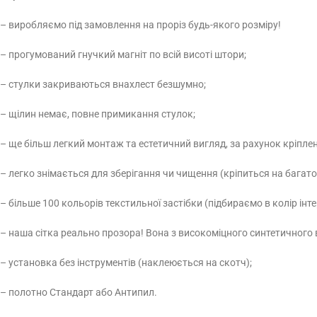
– виробляємо під замовлення на проріз будь-якого розміру!
– прогумований гнучкий магніт по всій висоті штори;
– стулки закриваються внахлест безшумно;
– щілин немає, повне примикання стулок;
– ще більш легкий монтаж та естетичний вигляд, за рахунок кріпленн
– легко знімається для зберігання чи чищення (кріпиться на багатор
– більше 100 кольорів текстильної застібки (підбираємо в колір інте
– наша сітка реально прозора! Вона з високоміцного синтетичного 
– установка без інструментів (наклеюється на скотч);
– полотно Стандарт або Антипил.