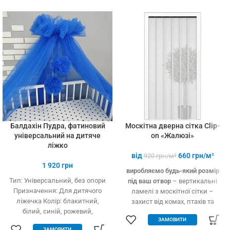
установці (інструмент не
потрібний)
Балдахін Пудра, фатиновий
Москітна дверна сітка Clip-
універсальний на дитяче
on «Жалюзі»
ліжко
від
660
грн/м²
920
грн/м²
1 920
грн
виробляємо будь-який розмір
Тип: Універсальний, без опори
під ваш отвор
– вертикальні
Призначення: Для дитячого
ламелі з москітної сітки –
ліжечка Колір: блакитний,
захист від комах, птахів та
білий, синій, рожевий,
дрібного сміття – вільно
ЗАМОВИТИ
кремовий Тип тканини: Фатин
пропускає повітря – підходить
ЗАМОВИТИ