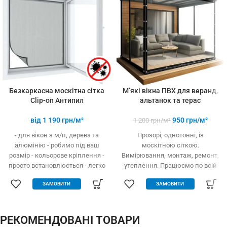
3-х і більше
товарів
Безкаркасна москітна сітка
М’які вікна ПВХ для веранд,
Clip-on Антипил
альтанок та терас
від
1 190
грн/м²
950
грн/м²
1 200
грн/м²
- для вікон з м/п, дерева та
Прозорі, однотонні, із
алюмінію - робимо під ваш
москітною сіткою.
розмір - кольорове кріплення -
Вимірювання, монтаж, ремонт,
просто встановлюється - легко
утеплення. Працюємо по всій
одягається та знімається -
Україні.
ЗАМОВИТИ
ЗАМОВИТИ
дешевше аналогів за явних
переваг - надійне кріплення, не
випадає, не ламається - будь-
які форми та розміри:
РЕКОМЕНДОВАНІ ТОВАРИ
трикутник, трапеція - проста в