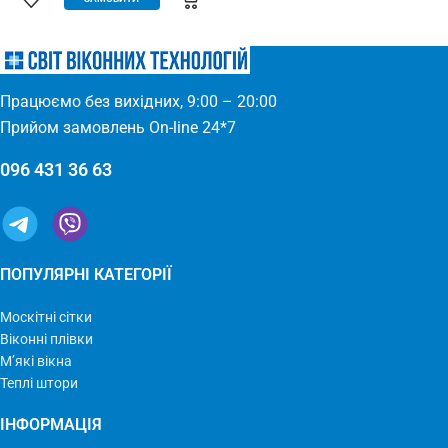
(Євросітка) Розміри: 1,8 х 9 м
для всіх дверних отворів –
Виробництво: Україна
будь-які двері: пластик, дерево,
метал – елементарно
встановлюється – міцний та
якісний матеріал
Працюємо без вихідних, 9:00 – 20:00
Прийом замовлень On-line 24*7
096 431 36 63
ПОПУЛЯРНІ КАТЕГОРІЇ
Москітні сітки
Віконні плівки
М’які вікна
Теплі штори
ІНФОРМАЦІЯ