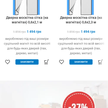
Дверна москітна сітка (на
Дверна москітна сітка (на
магнітах) 0,6х2,1 м
магнітах) 0,6х2,3 м
1 494
грн
1 494
грн
1 894
грн
1 894
грн
виробляємо під ваші розміри
виробляємо під ваші розміри
суцільний магніт по всій висоті
суцільний магніт по всій висоті
для будь-яких дверей (пвх,
для будь-яких дверей (пвх,
дерево, метал)
дерево, метал)
легко встановлюється без
легко встановлюється без
ЗАМОВИТИ
ЗАМОВИТИ
інструменту
інструменту
захист від комах, птахів та
захист від комах, птахів та
сміття
сміття
вільно пропускає повітря
вільно пропускає повітря
щільно закрита навіть за
щільно закрита навіть за
сильного вітру
сильного вітру
міцний та якісний матеріал
міцний та якісний матеріал