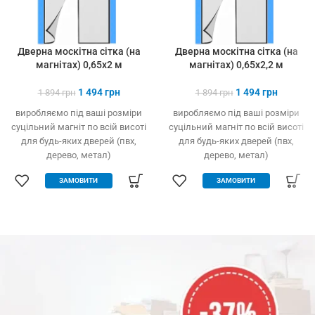
Дверна москітна сітка (на
Дверна москітна сітка (на
магнітах) 0,65х2 м
магнітах) 0,65х2,2 м
1 494
грн
1 494
грн
1 894
грн
1 894
грн
виробляємо під ваші розміри
виробляємо під ваші розміри
суцільний магніт по всій висоті
суцільний магніт по всій висоті
для будь-яких дверей (пвх,
для будь-яких дверей (пвх,
дерево, метал)
дерево, метал)
легко встановлюється без
легко встановлюється без
ЗАМОВИТИ
ЗАМОВИТИ
інструменту
інструменту
захист від комах, птахів та
захист від комах, птахів та
сміття
сміття
вільно пропускає повітря
вільно пропускає повітря
щільно закрита навіть за
щільно закрита навіть за
сильного вітру
сильного вітру
міцний та якісний матеріал
міцний та якісний матеріал