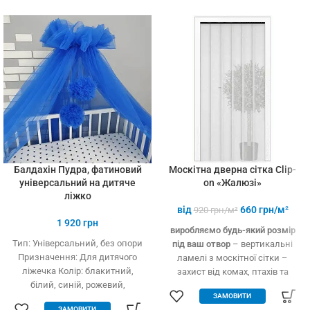
установці (інструмент не
потрібний)
Балдахін Пудра, фатиновий
Москітна дверна сітка Clip-
універсальний на дитяче
on «Жалюзі»
ліжко
від
660
грн/м²
920
грн/м²
1 920
грн
виробляємо будь-який розмір
Тип: Універсальний, без опори
під ваш отвор
– вертикальні
Призначення: Для дитячого
ламелі з москітної сітки –
ліжечка Колір: блакитний,
захист від комах, птахів та
білий, синій, рожевий,
дрібного сміття – вільно
ЗАМОВИТИ
кремовий Тип тканини: Фатин
пропускає повітря – підходить
ЗАМОВИТИ