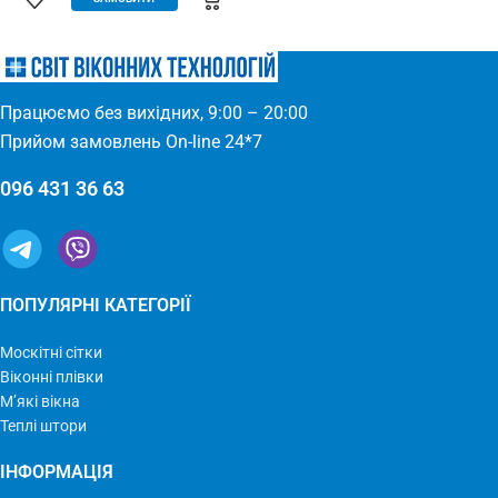
(Євросітка) Розміри: 1,8 х 9 м
для всіх дверних отворів –
Виробництво: Україна
будь-які двері: пластик, дерево,
метал – елементарно
встановлюється – міцний та
якісний матеріал
Працюємо без вихідних, 9:00 – 20:00
Прийом замовлень On-line 24*7
096 431 36 63
ПОПУЛЯРНІ КАТЕГОРІЇ
Москітні сітки
Віконні плівки
М’які вікна
Теплі штори
ІНФОРМАЦІЯ