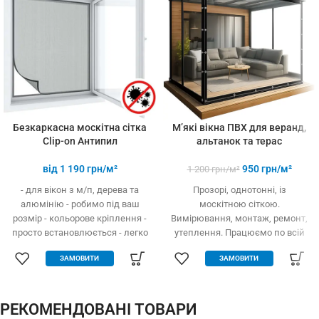
3-х і більше
товарів
Безкаркасна москітна сітка
М’які вікна ПВХ для веранд,
Clip-on Антипил
альтанок та терас
від
1 190
грн/м²
950
грн/м²
1 200
грн/м²
- для вікон з м/п, дерева та
Прозорі, однотонні, із
алюмінію - робимо під ваш
москітною сіткою.
розмір - кольорове кріплення -
Вимірювання, монтаж, ремонт,
просто встановлюється - легко
утеплення. Працюємо по всій
одягається та знімається -
Україні.
ЗАМОВИТИ
ЗАМОВИТИ
дешевше аналогів за явних
переваг - надійне кріплення, не
випадає, не ламається - будь-
які форми та розміри:
РЕКОМЕНДОВАНІ ТОВАРИ
трикутник, трапеція - проста в