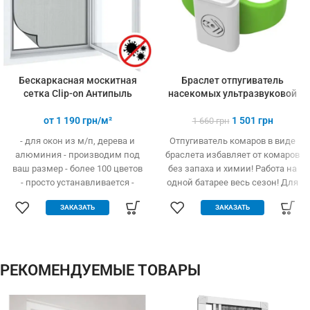
Бескаркасная москитная
Браслет отпугиватель
сетка Clip-on Антипыль
насекомых ультразвуковой
от
1 190
грн/м²
1 501
грн
1 660
грн
- для окон из м/п, дерева и
Отпугиватель комаров в виде
алюминия - производим под
браслета избавляет от комаров
ваш размер - более 100 цветов
без запаха и химии! Работа на
- просто устанавливается -
одной батарее весь сезон! Для
легко одевается и снимается -
детей и взрослых
ЗАКАЗАТЬ
ЗАКАЗАТЬ
дешевле аналогов при явных
преимуществах - надежное
крепление, не выпадает, не
ломается - любые формы и
размеры: треугольник,
РЕКОМЕНДУЕМЫЕ ТОВАРЫ
трапеция - проста в установке
(инструмент не нужен)