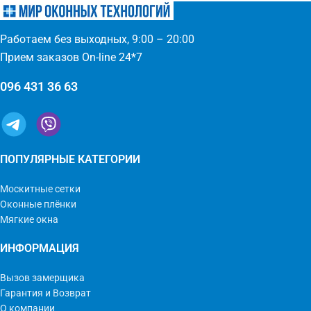
крепление, не выпадает, не
простое управление
ломается - любые формы и
(автоматическое выдвижение)
размеры: треугольник,
- компактность и элегантность
Работаем без выходных, 9:00 – 20:00
трапеция - проста в установке
- широкий выбор цвета по
(инструмент не нужен)
каталогу или покраска
Прием заказов On-line 24*7
096 431 36 63
ПОПУЛЯРНЫЕ КАТЕГОРИИ
Москитные сетки
Оконные плёнки
Мягкие окна
ИНФОРМАЦИЯ
Вызов замерщика
Гарантия и Возврат
О компании