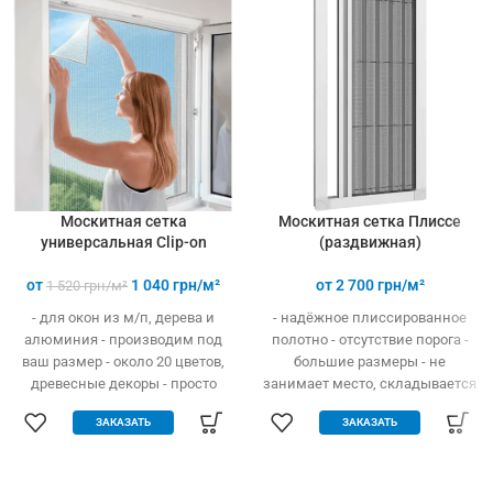
Москитная сетка
Москитная сетка Плиссе
универсальная Clip-on
(раздвижная)
от
1 040
грн/м²
от
2 700
грн/м²
1 520
грн/м²
- для окон из м/п, дерева и
- надёжное плиссированное
алюминия - производим под
полотно - отсутствие порога -
ваш размер - около 20 цветов,
большие размеры - не
древесные декоры - просто
занимает место, складывается
устанавливается - легко
гармошкой - открывание вверх
ЗАКАЗАТЬ
ЗАКАЗАТЬ
одевается и снимается -
и в бок - высокая прочность и
дешевле аналогов при явных
износостойкость - долгий
преимуществах - надежное
эксплуатационный срок -