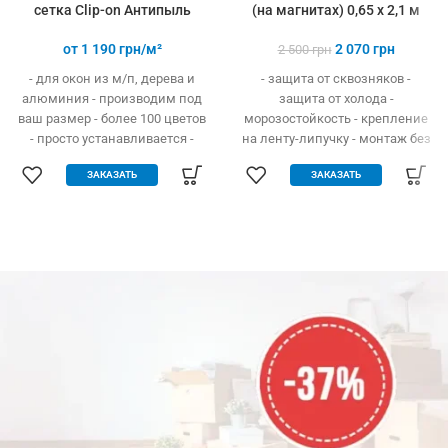
сетка Clip-on Антипыль
(на магнитах) 0,65 х 2,1 м
от
1 190
грн/м²
2 070
грн
2 500
грн
- для окон из м/п, дерева и
- защита от сквозняков -
алюминия - производим под
защита от холода -
ваш размер - более 100 цветов
морозостойкость - крепление
- просто устанавливается -
на ленту-липучку - монтаж без
легко одевается и снимается -
инструментов
ЗАКАЗАТЬ
ЗАКАЗАТЬ
дешевле аналогов при явных
преимуществах - надежное
крепление, не выпадает, не
ломается - любые формы и
размеры: треугольник,
трапеция - проста в установке
(инструмент не нужен)