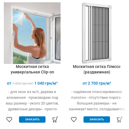
(инструмент не нужен)
Москитная сетка
Москитная сетка Плиссе
универсальная Clip-on
(раздвижная)
от
1 040
грн/м²
от
2 700
грн/м²
1 520
грн/м²
- для окон из м/п, дерева и
- надёжное плиссированное
алюминия - производим под
полотно - отсутствие порога -
ваш размер - около 20 цветов,
большие размеры - не
древесные декоры - просто
занимает место, складывается
устанавливается - легко
гармошкой - открывание вверх
ЗАКАЗАТЬ
ЗАКАЗАТЬ
одевается и снимается -
и в бок - высокая прочность и
дешевле аналогов при явных
износостойкость - долгий