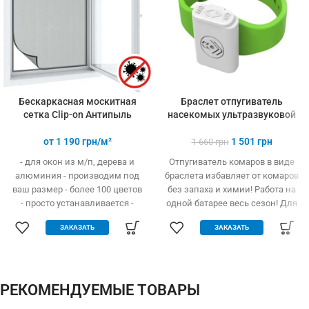
Бескаркасная москитная
Браслет отпугиватель
сетка Clip-on Антипыль
насекомых ультразвуковой
от
1 190
грн/м²
1 501
грн
1 660
грн
- для окон из м/п, дерева и
Отпугиватель комаров в виде
алюминия - производим под
браслета избавляет от комаров
ваш размер - более 100 цветов
без запаха и химии! Работа на
- просто устанавливается -
одной батарее весь сезон! Для
легко одевается и снимается -
детей и взрослых
ЗАКАЗАТЬ
ЗАКАЗАТЬ
дешевле аналогов при явных
преимуществах - надежное
крепление, не выпадает, не
ломается - любые формы и
размеры: треугольник,
РЕКОМЕНДУЕМЫЕ ТОВАРЫ
трапеция - проста в установке