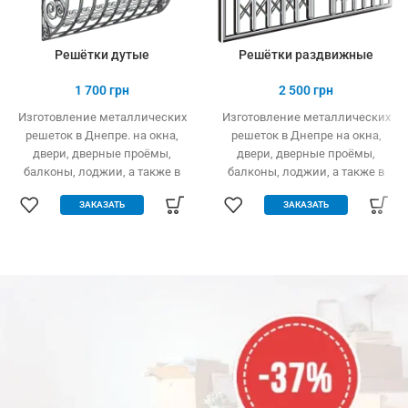
Решётки дутые
Решётки раздвижные
1 700
грн
2 500
грн
Изготовление металлических
Изготовление металлических
решеток в Днепре.
на окна,
решеток в Днепре на окна,
двери, дверные проёмы,
двери, дверные проёмы,
балконы, лоджии,
а также в
балконы, лоджии, а также в
складские помещения и
складские помещения и
ЗАКАЗАТЬ
ЗАКАЗАТЬ
производственные цеха
производственные цеха