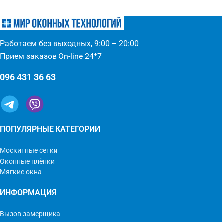
преимуществах - надежное
эксплуатационный срок -
крепление, не выпадает, не
простое управление
ломается - любые формы и
(автоматическое выдвижение)
размеры: треугольник,
- компактность и элегантность
Работаем без выходных, 9:00 – 20:00
трапеция - проста в установке
- широкий выбор цвета по
(инструмент не нужен)
каталогу или покраска
Прием заказов On-line 24*7
096 431 36 63
ПОПУЛЯРНЫЕ КАТЕГОРИИ
Москитные сетки
Оконные плёнки
Мягкие окна
ИНФОРМАЦИЯ
Вызов замерщика