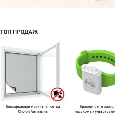
АКЦИЯ
МЕСЯЦА
СКИДКА
ТОП ПРОДАЖ
-37%
На все
товары!
Бескаркасная москитная сетка
Браслет отпугивате
Clip-on Антипыль
насекомых ультразвук