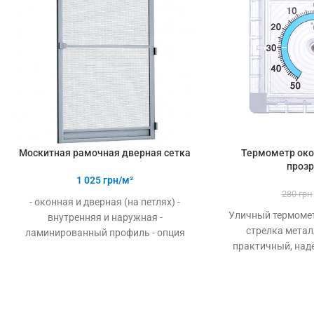
Москитная рамочная дверная сетка
Термометр ок
проз
1 025
грн/м²
280
грн
- оконная и дверная (на петлях) -
Уличный термомет
внутренняя и наружная -
стрелка метал
ламинированный профиль - опция
практичный, над
“конструктор” - простота сборки и
на скотч 
установки - хорошее натяжение
полотна - высокая прочность и
надёжность - долговечность -
доступная цена