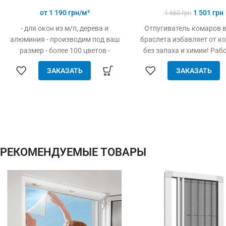
от
1 190
грн/м²
1 501
грн
1 660
грн
- для окон из м/п, дерева и
Отпугиватель комаров в
алюминия - производим под ваш
браслета избавляет от к
размер - более 100 цветов -
без запаха и химии! Раб
просто устанавливается - легко
одной батарее весь сезо
ЗАКАЗАТЬ
ЗАКАЗАТЬ
одевается и снимается - дешевле
детей и взрослых
аналогов при явных
преимуществах - надежное
крепление, не выпадает, не
ломается - любые формы и
размеры: треугольник, трапеция -
проста в установке (инструмент
РЕКОМЕНДУЕМЫЕ ТОВАРЫ
не нужен)