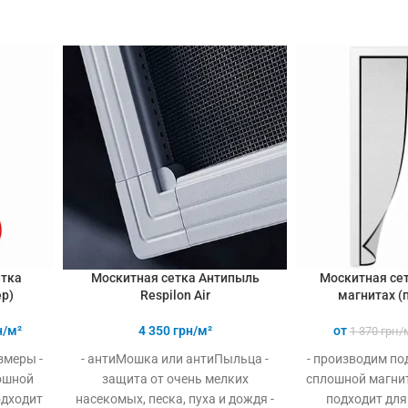
етка
Москитная сетка Антипыль
Москитная сет
р)
Respilon Air
магнитах (
н/м²
4 350
грн/м²
от
1 370
грн/
змеры -
- антиМошка или антиПыльца -
- производим по
ошной
защита от очень мелких
сплошной магнит 
одходит
насекомых, песка, пуха и дождя -
подходит для