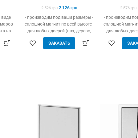
2 126
грн
2 526
грн
2 576
грн
 виде
- производим под ваши размеры -
- производим по
омаров
сплошной магнит по всей высоте -
сплошной магнит 
ота на
для любых дверей (пвх, дерево,
для любых двере
н! Для
металл) - легко устанавливается
металл) - легко
ЗАКАЗАТЬ
ЗАКА
без инструмента - защита от
без инструмен
насекомых, птиц и мусора -
насекомых, пт
свободно пропускает воздух -
свободно пропу
плотно закрыта даже при
плотно закр
сильном ветре - прочный и
сильном ветр
качественный материал
качественн