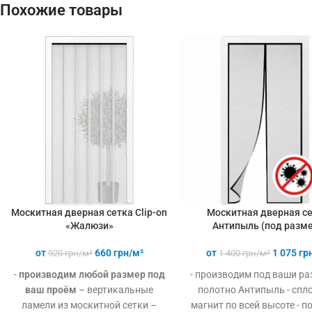
Похожие товары
Москитная дверная сетка Clip-on
Москитная дверная с
«Жалюзи»
Антипыль (под разме
от
660
грн/м²
от
1 075
гр
920
грн/м²
1 400
грн/м²
-
производим любой размер под
- производим под ваши ра
ваш проём
– вертикальные
полотно Антипыль - спл
ламели из москитной сетки –
магнит по всей высоте - п