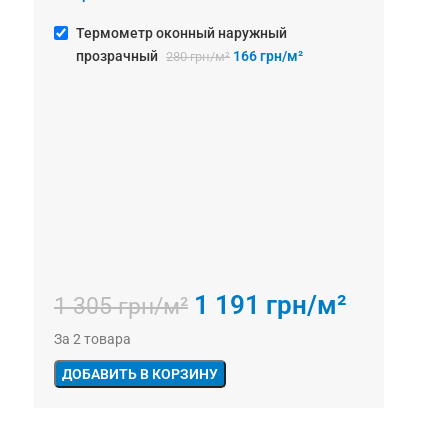
Термометр оконный наружный
прозрачный
166
грн/м²
280
грн/м²
1 191
грн/м²
1 305
грн/м²
За 2 товара
ДОБАВИТЬ В КОРЗИНУ