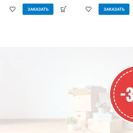
защита от насекомых, птиц и
для всех дверных про
ЗАКАЗАТЬ
ЗАКАЗАТЬ
мелкого мусора – свободно
(пластик, дерево, метал
пропускает воздух – подходит
элементарно устанавлив
для всех дверных проёмов –
(без инструмента) - защ
любые двери: пластик, дерево,
насекомых, птиц и мел
металл – элементарно
мусора - свободно проп
устанавливается – прочный и
воздух - плотно закрыта д
качественный материал
сильном ветре - прочн
качественный материал 
сетки меньше 1.8 м
рассчитываются как 1.