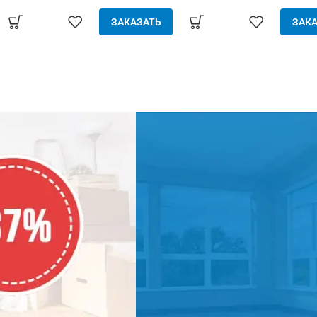
ёмов
защита от пыльцевых аллергенов
проёмов (пла
ЗАКАЗАТЬ
ЗАКА
л) -
- максимальная защита здоровья
металл) - 
ается
- европейское качество
устанавлив
ита от
комплектующих - специальный
инструмента)
кого
материал нити - препятствие
насекомых, п
ускает
сквознякам - простой уход
мусора - свобо
аже при
(можно мыть) - долговечность и
воздух - плотно 
ый и
практичность
сильном ветр
дверные
качественный м
²
сетки мен
8 м²
рассчитывают