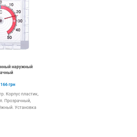
онный наружный
рачный
166
грн
р. Корпус пластик,
л. Прозрачный,
ёжный. Установка
на стекло.