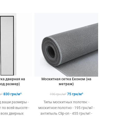
ка дверная на
Москитная сетка Економ (на
Мос
под размер)
метраж)
830
грн/м²
75
грн/м²
м²
190
грн/м²
д ваши размеры -
Типы москитных полотен: -
- окон
по всей высоте -
москитное полотно - 195 грн/м
-
вн
2
 всех дверных
антипыль Clip-on - 455 грн/м
-
лам
2