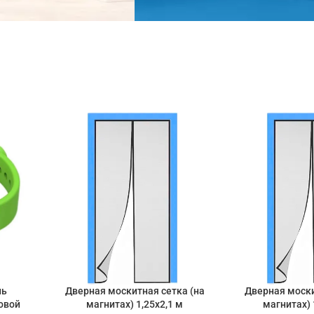
ПОДАРОК!
ТЕРМОМЕТР
При
покупке
3-х и более
товаров
ль
Дверная москитная сетка (на
Дверная моски
овой
магнитах) 1,25х2,1 м
магнитах) 