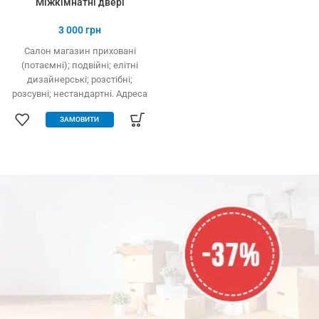
Міжкімнатні двері
3 000
грн
Салон магазин приховані
(потаємні); подвійні; елітні
дизайнерські; розстібні;
розсувні; нестандартні. Адреса
салону у Дніпрі уточнюйте у
ЗАМОВИТИ
менеджера