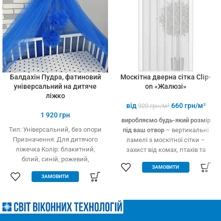
Балдахін Пудра, фатиновий
Москітна дверна сітка Clip-
універсальний на дитяче
on «Жалюзі»
ліжко
від
660
грн/м²
920
грн/м²
1 920
грн
виробляємо будь-який розмір
Тип: Універсальний, без опори
під ваш отвор
– вертикальні
Призначення: Для дитячого
ламелі з москітної сітки –
ліжечка Колір: блакитний,
захист від комах, птахів та
білий, синій, рожевий,
дрібного сміття – вільно
ЗАМОВИТИ
кремовий Тип тканини: Фатин
пропускає повітря – підходить
ЗАМОВИТИ
(Євросітка) Розміри: 1,8 х 9 м
для всіх дверних отворів –
Виробництво: Україна
будь-які двері: пластик, дерево,
метал – елементарно
встановлюється – міцний та
якісний матеріал