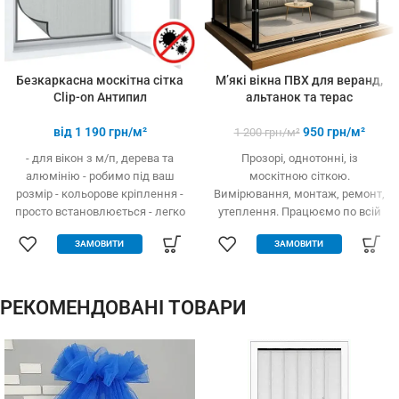
Безкаркасна москітна сітка
М’які вікна ПВХ для веранд,
Clip-on Антипил
альтанок та терас
від
1 190
грн/м²
950
грн/м²
1 200
грн/м²
- для вікон з м/п, дерева та
Прозорі, однотонні, із
алюмінію - робимо під ваш
москітною сіткою.
розмір - кольорове кріплення -
Вимірювання, монтаж, ремонт,
просто встановлюється - легко
утеплення. Працюємо по всій
одягається та знімається -
Україні.
ЗАМОВИТИ
ЗАМОВИТИ
дешевше аналогів за явних
переваг - надійне кріплення, не
випадає, не ламається - будь-
які форми та розміри:
РЕКОМЕНДОВАНІ ТОВАРИ
трикутник, трапеція - проста в
установці (інструмент не
потрібний)