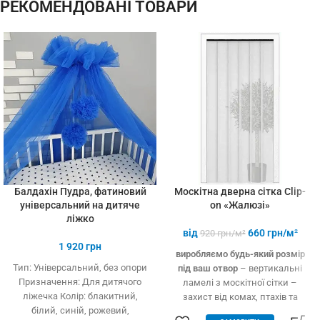
які форми та розміри:
РЕКОМЕНДОВАНІ ТОВАРИ
трикутник, трапеція - проста в
установці (інструмент не
потрібний)
Балдахін Пудра, фатиновий
Москітна дверна сітка Clip-
універсальний на дитяче
on «Жалюзі»
ліжко
від
660
грн/м²
920
грн/м²
1 920
грн
виробляємо будь-який розмір
Тип: Універсальний, без опори
під ваш отвор
– вертикальні
Призначення: Для дитячого
ламелі з москітної сітки –
ліжечка Колір: блакитний,
захист від комах, птахів та
білий, синій, рожевий,
дрібного сміття – вільно