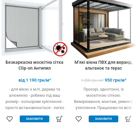
3-х і більше
товарів
Безкаркасна москітна сітка
М’які вікна ПВХ для веранд,
Clip-on Антипил
альтанок та терас
від
1 190
грн/м²
950
грн/м²
1 200
грн/м²
- для вікон з м/п, дерева та
Прозорі, однотонні, із
алюмінію - робимо під ваш
москітною сіткою.
розмір - кольорове кріплення -
Вимірювання, монтаж, ремонт,
просто встановлюється - легко
утеплення. Працюємо по всій
одягається та знімається -
Україні.
ЗАМОВИТИ
ЗАМОВИТИ
дешевше аналогів за явних
переваг - надійне кріплення, не
випадає, не ламається - будь-