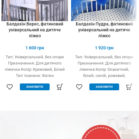
Балдахін Верес, фатиновий
Балдахін Пудра, фатиновий
універсальний на дитяче
універсальний на дитяче
ліжко
ліжко
1 600
грн
1 920
грн
Тип: Універсальний, без опори
Тип: Універсальний, без опори
Призначення: Для дитячого
Призначення: Для дитячого
ліжечка Колір: Кремовий, Білий
ліжечка Колір: блакитний,
Тип тканини: Фатин
білий, синій, рожевий,
(Євросітка) Розміри: 1,5 х 5 м
кремовий Тип тканини: Фатин
ЗАМОВИТИ
ЗАМОВИТИ
Виробництво: Україна
(Євросітка) Розміри: 1,8 х 9 м
Виробництво: Україна