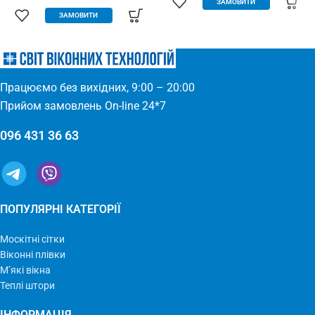
ЗАМОВИТИ
кремовий Тип тканини: Фатин
пропускає повітря – підходить
ЗАМОВИТИ
(Євросітка) Розміри: 1,8 х 9 м
для всіх дверних отворів –
Виробництво: Україна
будь-які двері: пластик, дерево,
метал – елементарно
встановлюється – міцний та
якісний матеріал
Працюємо без вихідних, 9:00 – 20:00
Прийом замовлень On-line 24*7
096 431 36 63
ПОПУЛЯРНІ КАТЕГОРІЇ
Москітні сітки
Віконні плівки
М’які вікна
Теплі штори
ІНФОРМАЦІЯ