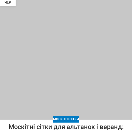
ЧЕР
МОСКІТНІ СІТКИ
Москітні сітки для альтанок і веранд: