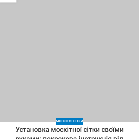
МОСКІТНІ СІТКИ
Установка москітної сітки своїми
руками: покрокова інструкція від