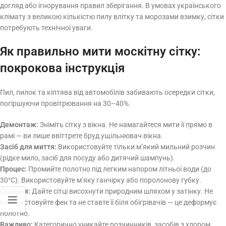
догляд або ігнорування правил зберігання. В умовах українського
клімату з великою кількістю пилу влітку та морозами взимку, сітки
потребують технічної уваги.
Як правильно мити москітну сітку:
покрокова інструкція
Пил, пилок та кіптява від автомобілів забивають осередки сітки,
погіршуючи провітрювання на 30–40%.
Демонтаж:
Зніміть сітку з вікна. Не намагайтеся мити її прямо в
рамі — ви лише ввіттрете бруд ущільнювач вікна.
Засіб для миття:
Використовуйте тільки м’який мильний розчин
(рідке мило, засіб для посуду або дитячий шампунь).
Процес:
Промийте полотно під легким напором літньої води (до
30°C). Використовуйте м’яку ганчірку або поролонову губку.
Сушіння:
Дайте сітці висохнути природним шляхом у затінку. Не
використовуйте фен та не ставте її біля обігрівачів — це деформує
полотно.
Важливо:
Категорично уникайте розчинників, засобів з хлором,