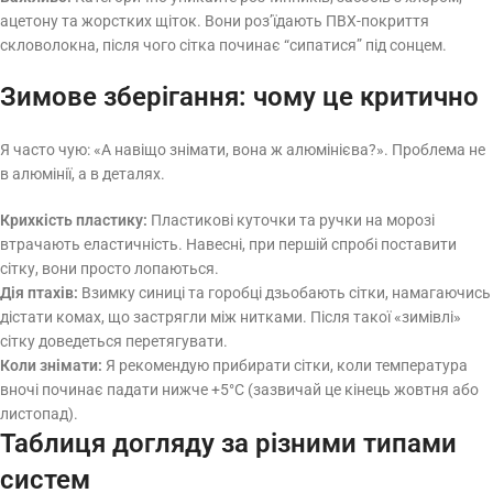
ацетону та жорстких щіток. Вони роз’їдають ПВХ-покриття
скловолокна, після чого сітка починає “сипатися” під сонцем.
Зимове зберігання: чому це критично
Я часто чую: «А навіщо знімати, вона ж алюмінієва?». Проблема не
в алюмінії, а в деталях.
Крихкість пластику:
Пластикові куточки та ручки на морозі
втрачають еластичність. Навесні, при першій спробі поставити
сітку, вони просто лопаються.
Дія птахів:
Взимку синиці та горобці дзьобають сітки, намагаючись
дістати комах, що застрягли між нитками. Після такої «зимівлі»
сітку доведеться перетягувати.
Коли знімати:
Я рекомендую прибирати сітки, коли температура
вночі починає падати нижче +5°C (зазвичай це кінець жовтня або
листопад).
Таблиця догляду за різними типами
систем