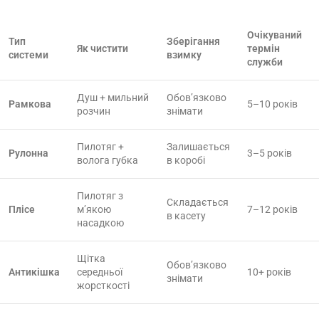
Очікуваний
Тип
Зберігання
Як чистити
термін
системи
взимку
служби
Душ + мильний
Обов’язково
Рамкова
5–10 років
розчин
знімати
Пилотяг +
Залишається
Рулонна
3–5 років
волога губка
в коробі
Пилотяг з
Складається
Плісе
м’якою
7–12 років
в касету
насадкою
Щітка
Обов’язково
Антикішка
середньої
10+ років
знімати
жорсткості