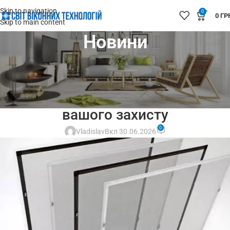
Skip to navigation
0
0
ГР
Skip to main content
Новини
МОСКІТНІ СІТКИ
Догляд за москітними сітками:
як подовжити термін служби
вашого захисту
0
Vladislav
Вкл 30.06.2026