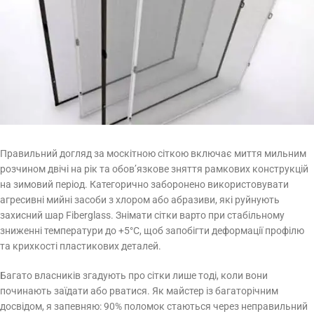
Правильний догляд за москітною сіткою включає миття мильним
розчином двічі на рік та обов’язкове зняття рамкових конструкцій
на зимовий період. Категорично заборонено використовувати
агресивні мийні засоби з хлором або абразиви, які руйнують
захисний шар Fiberglass. Знімати сітки варто при стабільному
зниженні температури до +5°C, щоб запобігти деформації профілю
та крихкості пластикових деталей.
Багато власників згадують про сітки лише тоді, коли вони
починають заїдати або рватися. Як майстер із багаторічним
досвідом, я запевняю: 90% поломок стаються через неправильний