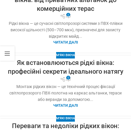
комерційних терас
0
Рідкі вікна — це сучасні світлопрозорі системи з ПВХ-плівки
високої щільності (500–700 мкн), призначені для захисту
відкритих майд...
ЧИТАТИ ДАЛІ
М'ЯКІ ВІКНА
Як встановлюються рідкі вікна:
професійні секрети ідеального натягу
0
Монтаж рідких вікон — це технічний процес фіксації
світлопрозорого ПВХ-полотна на каркас альтанки, тераси
або веранди за допомогою...
ЧИТАТИ ДАЛІ
М'ЯКІ ВІКНА
Переваги та недоліки рідких вікон: