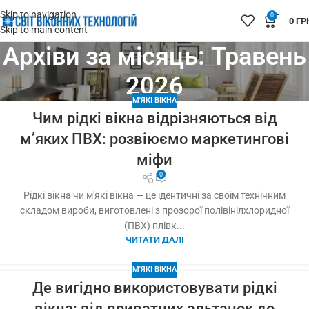
Skip to navigation
0
0
ГР
Skip to main content
Архіви за місяць: Травень
2026
М'ЯКІ ВІКНА
Чим рідкі вікна відрізняються від
м’яких ПВХ: розвіюємо маркетингові
міфи
0
Рідкі вікна чи м'які вікна — це ідентичні за своїм технічним
складом вироби, виготовлені з прозорої полівінілхлоридної
(ПВХ) плівк...
ЧИТАТИ ДАЛІ
М'ЯКІ ВІКНА
Де вигідно використовувати рідкі
вікна: від приватних альтанок до