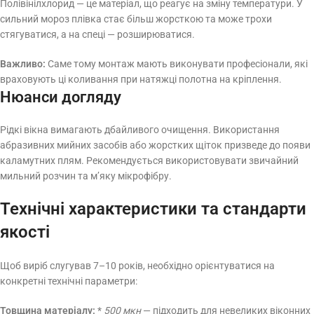
Полівінілхлорид — це матеріал, що реагує на зміну температури. У
сильний мороз плівка стає більш жорсткою та може трохи
стягуватися, а на спеці — розширюватися.
Важливо:
Саме тому монтаж мають виконувати професіонали, які
враховують ці коливання при натяжці полотна на кріплення.
Нюанси догляду
Рідкі вікна вимагають дбайливого очищення. Використання
абразивних мийних засобів або жорстких щіток призведе до появи
каламутних плям. Рекомендується використовувати звичайний
мильний розчин та м’яку мікрофібру.
Технічні характеристики та стандарти
якості
Щоб виріб слугував 7–10 років, необхідно орієнтуватися на
конкретні технічні параметри:
Товщина матеріалу:
*
500 мкн
— підходить для невеликих віконних