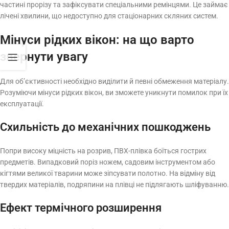
частині прорізу та зафіксувати спеціальними ремінцями. Це займає
лічені хвилини, що недоступно для стаціонарних скляних систем.
Мінуси рідких вікон: на що варто
звернути увагу
Для об’єктивності необхідно виділити й певні обмеження матеріалу.
Розуміючи мінуси рідких вікон, ви зможете уникнути помилок при їх
експлуатації.
Схильність до механічних пошкоджень
Попри високу міцність на розрив, ПВХ-плівка боїться гострих
предметів. Випадковий поріз ножем, садовим інструментом або
кігтями великої тварини може зіпсувати полотно. На відміну від
твердих матеріалів, подряпини на плівці не підлягають шліфуванню.
Ефект термічного розширення