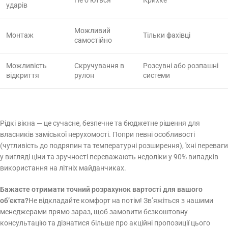
ударів
Можливий
Монтаж
Тільки фахівці
самостійно
Можливість
Скручування в
Розсувні або розпашні
відкриття
рулон
системи
Рідкі вікна — це сучасне, безпечне та бюджетне рішення для
власників заміської нерухомості. Попри певні особливості
(чутливість до подряпин та температурні розширення), їхні переваги
у вигляді ціни та зручності переважають недоліки у 90% випадків
використання на літніх майданчиках.
Бажаєте отримати точний розрахунок вартості для вашого
об’єкта?
Не відкладайте комфорт на потім! Зв’яжіться з нашими
менеджерами прямо зараз, щоб замовити безкоштовну
консультацію та дізнатися більше про акційні пропозиції цього