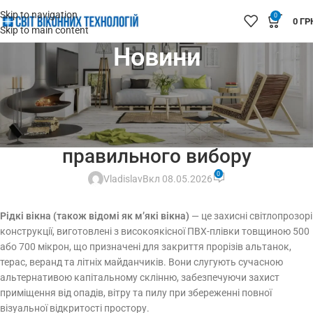
Skip to navigation
0
0
ГР
Skip to main content
Новини
М'ЯКІ ВІКНА
Переваги та недоліки рідких
вікон: повний аналіз для
правильного вибору
0
Vladislav
Вкл 08.05.2026
Рідкі вікна (також відомі як м’які вікна)
— це захисні світлопрозорі
конструкції, виготовлені з високоякісної ПВХ-плівки товщиною 500
або 700 мікрон, що призначені для закриття прорізів альтанок,
терас, веранд та літніх майданчиків. Вони слугують сучасною
альтернативою капітальному склінню, забезпечуючи захист
приміщення від опадів, вітру та пилу при збереженні повної
візуальної відкритості простору.