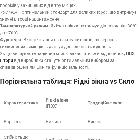
прорізів у захищених від вітру місцях.
700 мкн
— оптимальний стандарт для великих терас, що витримує
значні вітрові навантаження.
Температурний режим:
Якісна плівка витримує діапазон від -30°C
до +70°C.
Фурнітура:
Використання нікельованих скоб, люверсів та
силіконових ремінців гарантує довговічність кріплень.
Якщо ви шукаєте надійний спосіб захистити свій відпочинок,
ПВХ
штори
від виробника стануть оптимальним вибором за
співвідношенням ціни та функціональності.
Порівняльна таблиця: Рідкі вікна vs Скло
Рідкі вікна
Характеристика
Традиційне скло
(ПВХ)
Вартість
Низька
Висока
Стійкість до
Не б’ються
Крихке