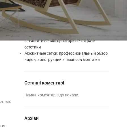
подовжити термін служби вашого захисту
Установка москітної сітки своїми руками:
покрокова інструкція від монтажника
Як вибрати москітну сітку для дому: повний
гід від майстра
Москітні сітки для альтанок і веранд: як
захистити великі простори без втрати
естетики
Москитные сетки: профессиональный обзор
видов, конструкций и нюансов монтажа
Останні коментарі
Немає коментарів до показу.
артных
Архіви
огие