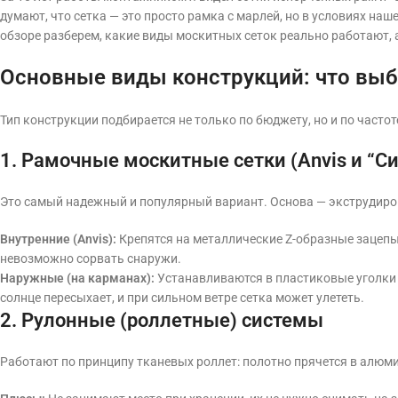
думают, что сетка — это просто рамка с марлей, но в условиях наш
обзоре разберем, какие виды москитных сеток реально работают, а 
Основные виды конструкций: что выб
Тип конструкции подбирается не только по бюджету, но и по часто
1. Рамочные москитные сетки (Anvis и “Си
Это самый надежный и популярный вариант. Основа — экструди
Внутренние (Anvis):
Крепятся на металлические Z-образные зацепы 
невозможно сорвать снаружи.
Наружные (на карманах):
Устанавливаются в пластиковые уголки 
солнце пересыхает, и при сильном ветре сетка может улететь.
2. Рулонные (роллетные) системы
Работают по принципу тканевых роллет: полотно прячется в алюм