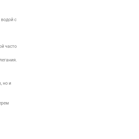
 водой с
ой часто
легания.
, но и
ерем