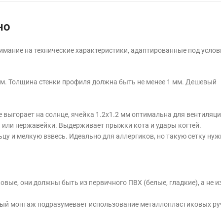
но
нимание на технические характеристики, адаптированные под услов
. Толщина стенки профиля должна быть не менее 1 мм. Дешевый
выгорает на солнце, ячейка 1.2х1.2 мм оптимальна для вентиляци
 или нержавейки. Выдерживает прыжки кота и удары когтей.
цу и мелкую взвесь. Идеально для аллергиков, но такую сетку ну
ые, они должны быть из первичного ПВХ (белые, гладкие), а не и
ый монтаж подразумевает использование металлопластиковых ру