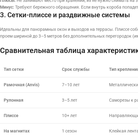
Плюсы:
Не занимают место при хранении, их не нужно снимать на з
Минус:
Требуют бережного обращения. Если внутрь короба попадет
3. Сетки-плиссе и раздвижные системы
Идеальны для панорамных окон и выходов на террасы. Плиссе со
проем шириной до 3–5 метров без дополнительных перегородок (и
Сравнительная таблица характеристи
Тип сетки
Срок службы
Тип креплени
Рамочная (Anvis)
7–10 лет
Металлически
Рулонная
3–5 лет
Саморезы к р
Плиссе
10+ лет
Направляющ
На магнитах
1 сезон
Клейкая лент