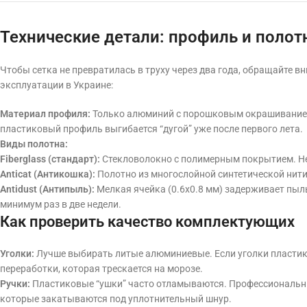
Технические детали: профиль и полот
Чтобы сетка не превратилась в труху через два года, обращайте в
эксплуатации в Украине:
Материал профиля:
Только алюминий с порошковым окрашиванием
пластиковый профиль выгибается “дугой” уже после первого лета.
Виды полотна:
Fiberglass (стандарт):
Стекловолокно с полимерным покрытием. Не 
Anticat (Антикошка):
Полотно из многослойной синтетической нити
Antidust (Антипыль):
Мелкая ячейка (0.6х0.8 мм) задерживает пыль
минимум раз в две недели.
Как проверить качество комплектующих
Уголки:
Лучше выбирать литые алюминиевые. Если уголки пластиков
переработки, которая трескается на морозе.
Ручки:
Пластиковые “ушки” часто отламываются. Профессиональн
которые закатываются под уплотнительный шнур.