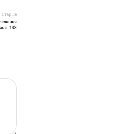
Старше
береження
ості ПВХ