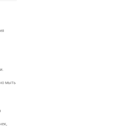
ия
и.
жно мыть
з
чек,