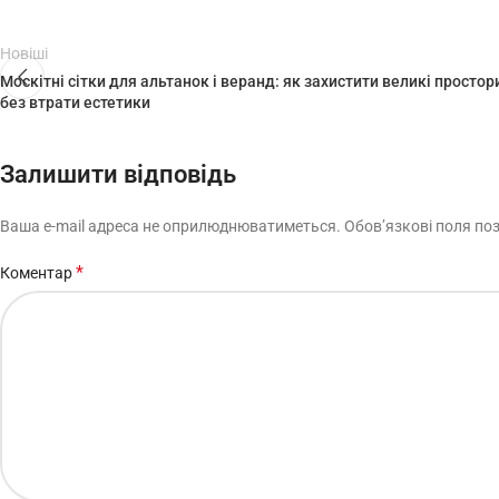
Новіші
Москітні сітки для альтанок і веранд: як захистити великі простор
без втрати естетики
Залишити відповідь
Ваша e-mail адреса не оприлюднюватиметься.
Обов’язкові поля по
*
Коментар