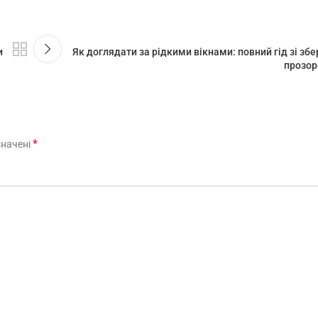
и
Як доглядати за рідкими вікнами: повний гід зі з
прозор
*
значені