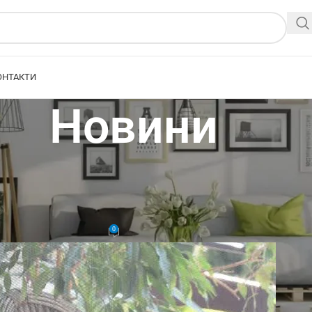
ОНТАКТИ
Новини
СКІТНІ СІТКИ
льный обзор видов, конструкций
ов монтажа
0
Vladislav
Вкл 06.06.2026