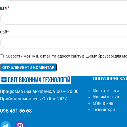
*
Ім'я
Сайт
Зберегти моє ім'я, e-mail, та адресу сайту в цьому браузері для 
ПОПУЛЯРНІ КАТ
Москітні сітки
Працюємо без вихідних, 9:00 – 20:00
Віконні плівки
Прийом замовлень On-line 24*7
М’які вікна
Теплі штори
096 431 36 63