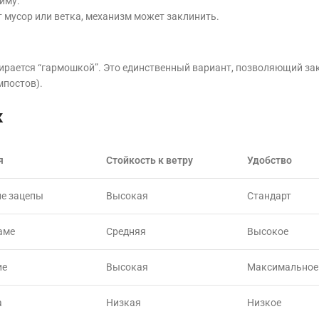
иму.
 мусор или ветка, механизм может заклинить.
бирается “гармошкой”. Это единственный вариант, позволяющий з
мпостов).
к
я
Стойкость к ветру
Удобство
е зацепы
Высокая
Стандарт
аме
Средняя
Высокое
ие
Высокая
Максимальное
а
Низкая
Низкое