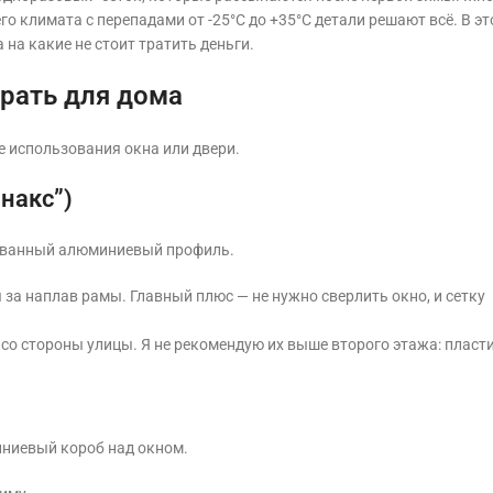
его климата с перепадами от -25°C до +35°C детали решают всё. В э
на какие не стоит тратить деньги.
рать для дома
те использования окна или двери.
накс”)
рованный алюминиевый профиль.
за наплав рамы. Главный плюс — не нужно сверлить окно, и сетку
со стороны улицы. Я не рекомендую их выше второго этажа: пласт
иниевый короб над окном.