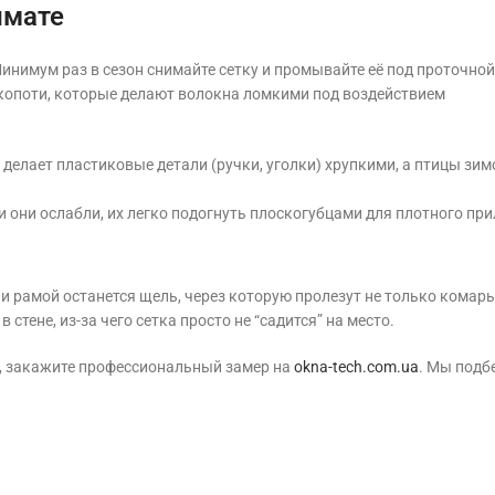
имате
инимум раз в сезон снимайте сетку и промывайте её под проточной
опоти, которые делают волокна ломкими под воздействием
делает пластиковые детали (ручки, уголки) хрупкими, а птицы зим
 они ослабли, их легко подогнуть плоскогубцами для плотного при
 и рамой останется щель, через которую пролезут не только комары
стене, из-за чего сетка просто не “садится” на место.
, закажите профессиональный замер на
okna-tech.com.ua
. Мы подб