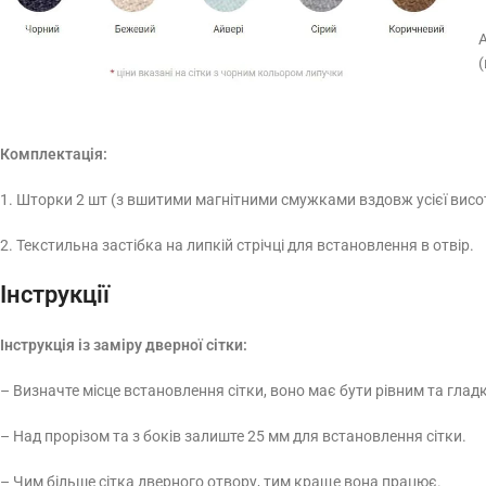
А
(
Комплектація:
1. Шторки 2 шт (з вшитими магнітними смужками вздовж усієї висот
2. Текстильна застібка на липкій стрічці для встановлення в отвір.
Інструкції
Інструкція із заміру дверної сітки:
– Визначте місце встановлення сітки, воно має бути рівним та глад
– Над прорізом та з боків залиште 25 мм для встановлення сітки.
– Чим більше сітка дверного отвору, тим краще вона працює.