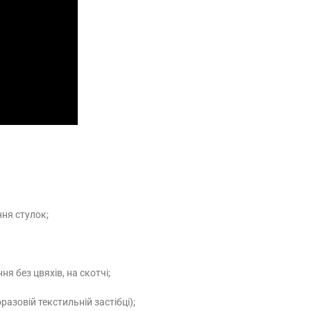
ння стулок;
я без цвяхів, на скотчі;
азовій текстильній застібці);