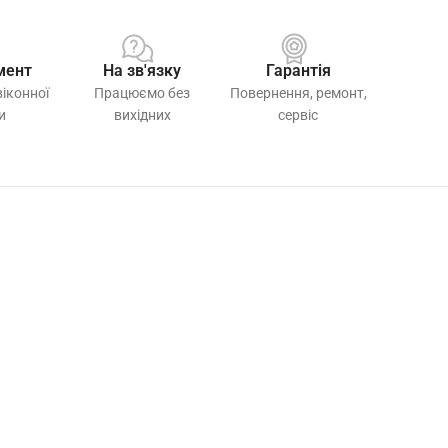
мент
На зв'язку
Гарантія
віконної
Працюємо без
Повернення, ремонт,
и
вихідних
сервіс