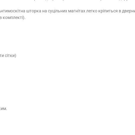
нтимоскітна шторка на суцільних магнітах легко кріпиться в дверни
в комплекті).
и сітки)
ким.