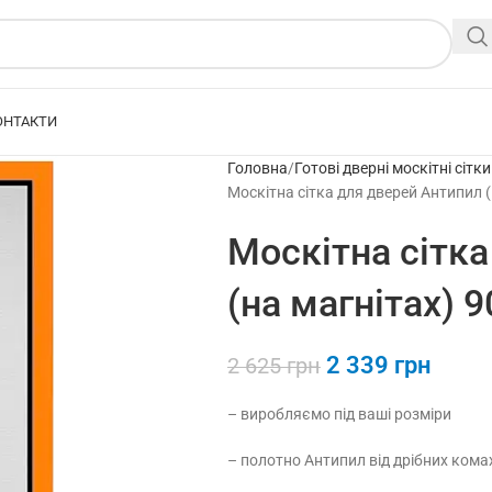
ОНТАКТИ
Головна
Готові дверні москітні сітк
Москітна сітка для дверей Антипил (
Москітна сітк
(на магнітах) 
2 339
грн
2 625
грн
– виробляємо під ваші розміри
– полотно Антипил від дрібних кома