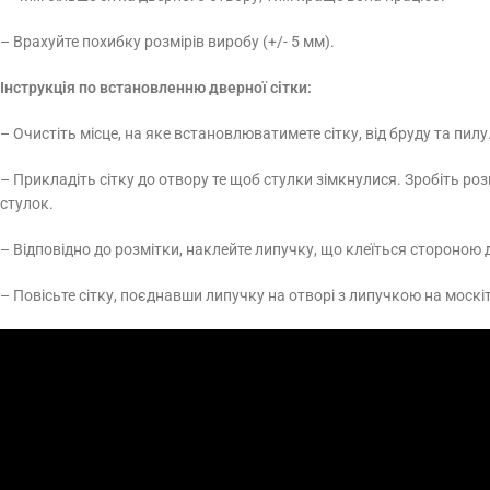
– Врахуйте похибку розмірів виробу (+/- 5 мм).
Інструкція по встановленню дверної сітки:
– Очистіть місце, на яке встановлюватимете сітку, від бруду та пилу
– Прикладіть сітку до отвору те щоб стулки зімкнулися. Зробіть роз
стулок.
– Відповідно до розмітки, наклейте липучку, що клеїться стороною д
– Повісьте сітку, поєднавши липучку на отворі з липучкою на москітн