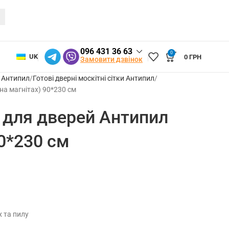
096 431 36 63
0
UK
0
ГРН
Замовити дзвінок
и Антипил
Готові дверні москітні сітки Антипил
на магнітах) 90*230 см
а для дверей Антипил
90*230 см
х та пилу