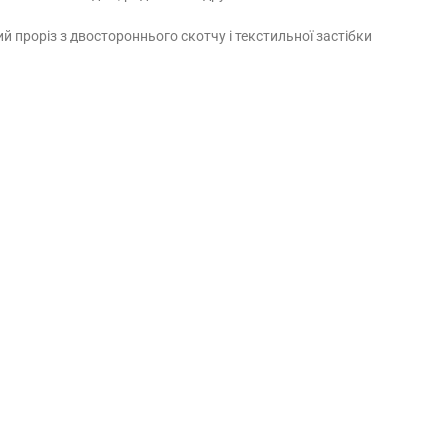
й проріз з двостороннього скотчу і текстильної застібки