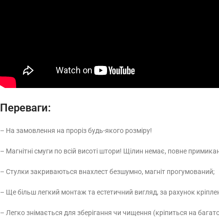
Переваги:
– На замовлення на проріз будь-якого розміру!
– Магнітні смуги по всій висоті штори! Щілин немає, повне примика
– Стулки закриваються внахлест безшумно, магніт прогумований;
– Ще більш легкий монтаж та естетичний вигляд, за рахунок кріпленн
– Легко знімається для зберігання чи чищення (кріпиться на багатор