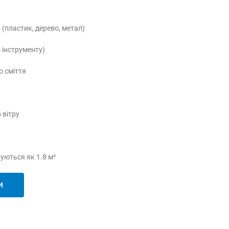
 (пластик, дерево, метал)
 інструменту)
о сміття
 вітру
вуються як 1.8 м²
И