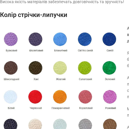
Висока якість матеріалів забезпечать довговічність та зручність!
Колір стрічки-липучки
Я
б
б
А
п
с
М