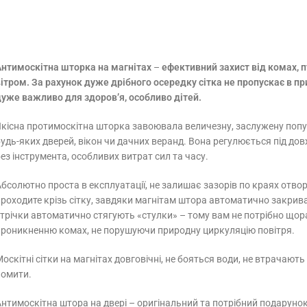
Антимоскітна шторка на магнітах
–
ефективний захист від комах, п
вітром. За рахунок дуже дрібного осередку сітка не пропускає в п
дуже важливо для здоров’я, особливо дітей.
кісна протимоскітна шторка завоювала величезну, заслужену популя
удь-яких дверей, вікон чи дачних веранд. Вона регулюється під до
ез інструмента, особливих витрат сил та часу.
бсолютно проста в експлуатації, не залишає зазорів по краях отвор
роходите крізь сітку, завдяки магнітам штора автоматично закриває
трічки автоматично стягують «стулки» – тому вам не потрібно щора
проникненню комах, не порушуючи природну циркуляцію повітря.
оскітні сітки на магнітах довговічні, не бояться води, не втрачают
помити.
Антимоскітна штора на двері – оригінальний та потрібний подаруно