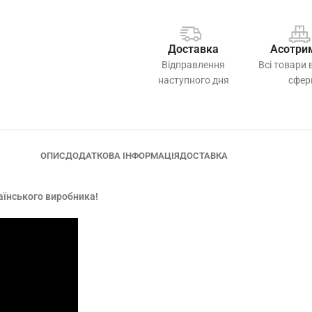
Доставка
Асотри
Відправлення
Всі товари 
наступного дня
сфер
ОПИС
ДОДАТКОВА ІНФОРМАЦІЯ
ДОСТАВКА
раїнського виробника!