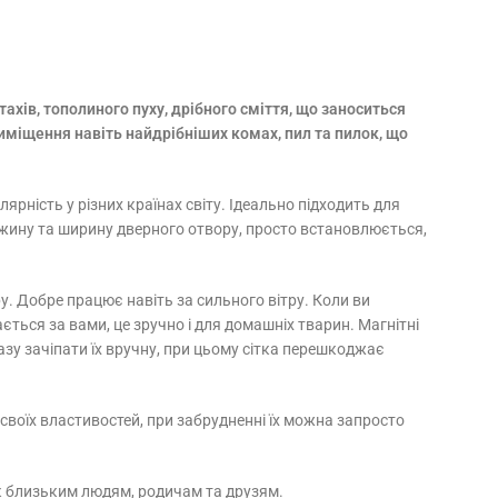
тахів, тополиного пуху, дрібного сміття, що заноситься
риміщення навіть найдрібніших комах, пил та пилок, що
рність у різних країнах світу. Ідеально підходить для
вжину та ширину дверного отвору, просто встановлюється,
у. Добре працює навіть за сильного вітру. Коли ви
ться за вами, це зручно і для домашніх тварин. Магнітні
зу зачіпати їх вручну, при цьому сітка перешкоджає
ь своїх властивостей, при забрудненні їх можна запросто
к близьким людям, родичам та друзям.