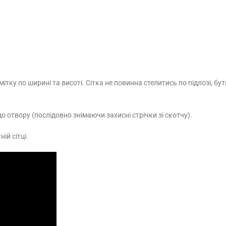
.
мітку по ширині та висоті. Сітка не повинна стелитись по підлозі, 
о отвору (послідовно знімаючи захисні стрічки зі скотчу).
ій сітці.