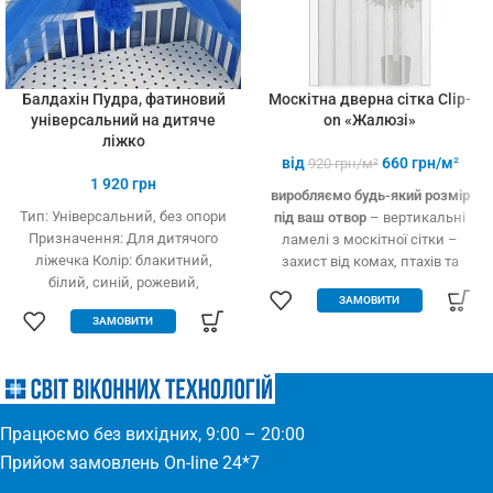
Балдахін Пудра, фатиновий
Москітна дверна сітка Clip-
універсальний на дитяче
on «Жалюзі»
ліжко
від
660
грн/м²
920
грн/м²
1 920
грн
виробляємо будь-який розмір
Тип: Універсальний, без опори
під ваш отвор
– вертикальні
Призначення: Для дитячого
ламелі з москітної сітки –
ліжечка Колір: блакитний,
захист від комах, птахів та
білий, синій, рожевий,
дрібного сміття – вільно
ЗАМОВИТИ
кремовий Тип тканини: Фатин
пропускає повітря – підходить
ЗАМОВИТИ
(Євросітка) Розміри: 1,8 х 9 м
для всіх дверних отворів –
Виробництво: Україна
будь-які двері: пластик, дерево,
метал – елементарно
встановлюється – міцний та
якісний матеріал
Працюємо без вихідних, 9:00 – 20:00
Прийом замовлень On-line 24*7