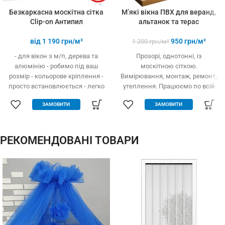
Безкаркасна москітна сітка
М’які вікна ПВХ для веранд,
Clip-on Антипил
альтанок та терас
від
1 190
грн/м²
950
грн/м²
1 200
грн/м²
- для вікон з м/п, дерева та
Прозорі, однотонні, із
алюмінію - робимо під ваш
москітною сіткою.
розмір - кольорове кріплення -
Вимірювання, монтаж, ремонт,
просто встановлюється - легко
утеплення. Працюємо по всій
одягається та знімається -
Україні.
ЗАМОВИТИ
ЗАМОВИТИ
дешевше аналогів за явних
переваг - надійне кріплення, не
випадає, не ламається - будь-
які форми та розміри:
РЕКОМЕНДОВАНІ ТОВАРИ
трикутник, трапеція - проста в
установці (інструмент не
потрібний)