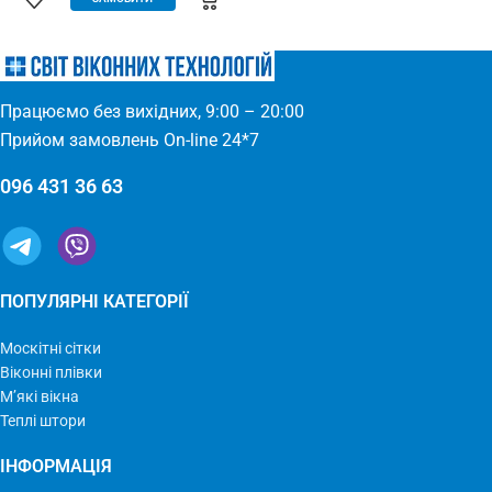
(Євросітка) Розміри: 1,8 х 9 м
для всіх дверних отворів –
Виробництво: Україна
будь-які двері: пластик, дерево,
метал – елементарно
встановлюється – міцний та
якісний матеріал
Працюємо без вихідних, 9:00 – 20:00
Прийом замовлень On-line 24*7
096 431 36 63
ПОПУЛЯРНІ КАТЕГОРІЇ
Москітні сітки
Віконні плівки
М’які вікна
Теплі штори
ІНФОРМАЦІЯ