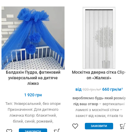
установці (інструмент не
потрібний)
Балдахін Пудра, фатиновий
Москітна дверна сітка Clip-
універсальний на дитяче
on «Жалюзі»
ліжко
від
660
грн/м²
920
грн/м²
1 920
грн
виробляємо будь-який розмір
Тип: Універсальний, без опори
під ваш отвор
– вертикальні
Призначення: Для дитячого
ламелі з москітної сітки –
ліжечка Колір: блакитний,
захист від комах, птахів та
білий, синій, рожевий,
дрібного сміття – вільно
ЗАМОВИТИ
кремовий Тип тканини: Фатин
пропускає повітря – підходить
ЗАМОВИТИ