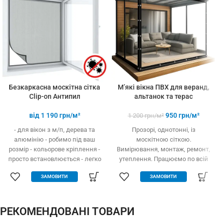
3-х і більше
товарів
Безкаркасна москітна сітка
М’які вікна ПВХ для веранд,
Clip-on Антипил
альтанок та терас
від
1 190
грн/м²
950
грн/м²
1 200
грн/м²
- для вікон з м/п, дерева та
Прозорі, однотонні, із
алюмінію - робимо під ваш
москітною сіткою.
розмір - кольорове кріплення -
Вимірювання, монтаж, ремонт,
просто встановлюється - легко
утеплення. Працюємо по всій
одягається та знімається -
Україні.
ЗАМОВИТИ
ЗАМОВИТИ
дешевше аналогів за явних
переваг - надійне кріплення, не
випадає, не ламається - будь-
які форми та розміри:
РЕКОМЕНДОВАНІ ТОВАРИ
трикутник, трапеція - проста в