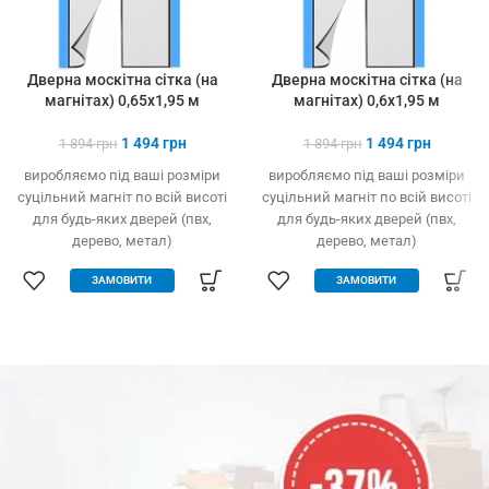
Дверна москітна сітка (на
Дверна москітна сітка (на
магнітах) 0,65х1,95 м
магнітах) 0,6х1,95 м
1 494
грн
1 494
грн
1 894
грн
1 894
грн
виробляємо під ваші розміри
виробляємо під ваші розміри
суцільний магніт по всій висоті
суцільний магніт по всій висоті
для будь-яких дверей (пвх,
для будь-яких дверей (пвх,
дерево, метал)
дерево, метал)
легко встановлюється без
легко встановлюється без
ЗАМОВИТИ
ЗАМОВИТИ
інструменту
інструменту
захист від комах, птахів та
захист від комах, птахів та
сміття
сміття
вільно пропускає повітря
вільно пропускає повітря
щільно закрита навіть за
щільно закрита навіть за
сильного вітру
сильного вітру
міцний та якісний матеріал
міцний та якісний матеріал