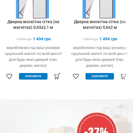
Дверна москітна сітка (на
Дверна москітна сітка (на
магнітах) 0,65х2,1 м
магнітах) 0,6х2 м
1 494
грн
1 494
грн
1 894
грн
1 894
грн
виробляємо під ваші розміри
виробляємо під ваші розміри
суцільний магніт по всій висоті
суцільний магніт по всій висоті
для будь-яких дверей (пвх,
для будь-яких дверей (пвх,
дерево, метал)
дерево, метал)
легко встановлюється без
легко встановлюється без
ЗАМОВИТИ
ЗАМОВИТИ
інструменту
інструменту
захист від комах, птахів та
захист від комах, птахів та
сміття
сміття
вільно пропускає повітря
вільно пропускає повітря
щільно закрита навіть за
щільно закрита навіть за
сильного вітру
сильного вітру
міцний та якісний матеріал
міцний та якісний матеріал