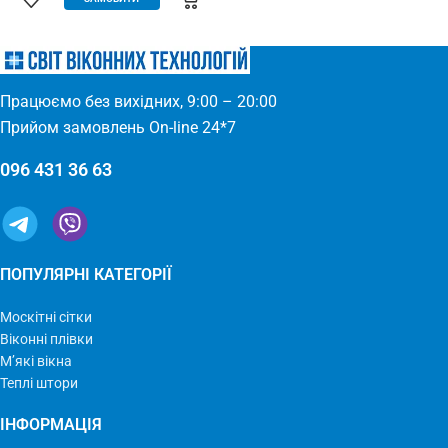
(Євросітка) Розміри: 1,8 х 9 м
для всіх дверних отворів –
Виробництво: Україна
будь-які двері: пластик, дерево,
метал – елементарно
встановлюється – міцний та
якісний матеріал
Працюємо без вихідних, 9:00 – 20:00
Прийом замовлень On-line 24*7
096 431 36 63
ПОПУЛЯРНІ КАТЕГОРІЇ
Москітні сітки
Віконні плівки
М’які вікна
Теплі штори
ІНФОРМАЦІЯ