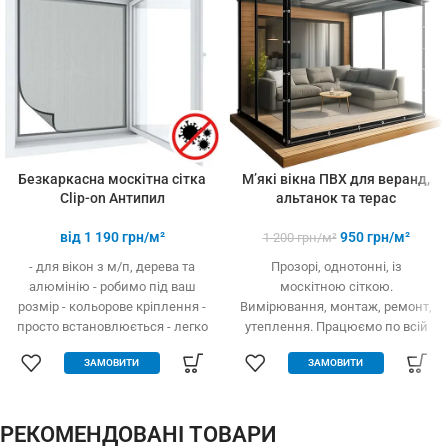
3-х і більше
товарів
Безкаркасна москітна сітка
М’які вікна ПВХ для веранд,
Clip-on Антипил
альтанок та терас
від
1 190
грн/м²
950
грн/м²
1 200
грн/м²
- для вікон з м/п, дерева та
Прозорі, однотонні, із
алюмінію - робимо під ваш
москітною сіткою.
розмір - кольорове кріплення -
Вимірювання, монтаж, ремонт,
просто встановлюється - легко
утеплення. Працюємо по всій
одягається та знімається -
Україні.
ЗАМОВИТИ
ЗАМОВИТИ
дешевше аналогів за явних
переваг - надійне кріплення, не
випадає, не ламається - будь-
які форми та розміри:
РЕКОМЕНДОВАНІ ТОВАРИ
трикутник, трапеція - проста в