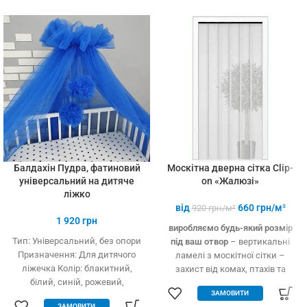
установці (інструмент не
потрібний)
Балдахін Пудра, фатиновий
Москітна дверна сітка Clip-
універсальний на дитяче
on «Жалюзі»
ліжко
від
660
грн/м²
920
грн/м²
1 920
грн
виробляємо будь-який розмір
Тип: Універсальний, без опори
під ваш отвор
– вертикальні
Призначення: Для дитячого
ламелі з москітної сітки –
ліжечка Колір: блакитний,
захист від комах, птахів та
білий, синій, рожевий,
дрібного сміття – вільно
ЗАМОВИТИ
кремовий Тип тканини: Фатин
пропускає повітря – підходить
ЗАМОВИТИ