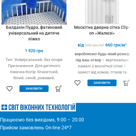
Балдахін Пудра, фатиновий
Москітна дверна сітка Clip-
універсальний на дитяче
on «Жалюзі»
ліжко
від
660
грн/м²
920
грн/м²
1 920
грн
виробляємо будь-який розмір
Тип: Універсальний, без опори
під ваш отвор
– вертикальні
Призначення: Для дитячого
ламелі з москітної сітки –
ліжечка Колір: блакитний,
захист від комах, птахів та
білий, синій, рожевий,
дрібного сміття – вільно
ЗАМОВИТИ
кремовий Тип тканини: Фатин
пропускає повітря – підходить
ЗАМОВИТИ
(Євросітка) Розміри: 1,8 х 9 м
для всіх дверних отворів –
Виробництво: Україна
будь-які двері: пластик, дерево,
метал – елементарно
встановлюється – міцний та
якісний матеріал
Працюємо без вихідних, 9:00 – 20:00
Прийом замовлень On-line 24*7