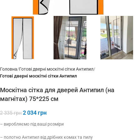
Головна
Готові дверні москітні сітки Антипил
Готові дверні москітні сітки Антипил
Москітна сітка для дверей Антипил (на
магнітах) 75*225 см
2 034
грн
2 335
грн
– виробляємо під ваші розміри
– полотно Антипил від дрібних комах та пилу