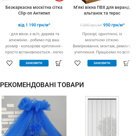
Безкаркасна москітна сітка
М’які вікна ПВХ для веранд,
Clip-on Антипил
альтанок та терас
від
1 190
грн/м²
950
грн/м²
1 200
грн/м²
- для вікон з м/п, дерева та
Прозорі, однотонні, із
алюмінію - робимо під ваш
москітною сіткою.
розмір - кольорове кріплення -
Вимірювання, монтаж, ремонт,
просто встановлюється - легко
утеплення. Працюємо по всій
одягається та знімається -
Україні.
ЗАМОВИТИ
ЗАМОВИТИ
дешевше аналогів за явних
переваг - надійне кріплення, не
випадає, не ламається - будь-
які форми та розміри:
РЕКОМЕНДОВАНІ ТОВАРИ
трикутник, трапеція - проста в
установці (інструмент не
потрібний)