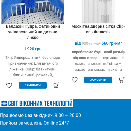
Балдахін Пудра, фатиновий
Москітна дверна сітка Clip-
універсальний на дитяче
on «Жалюзі»
ліжко
від
660
грн/м²
920
грн/м²
1 920
грн
виробляємо будь-який розмір
Тип: Універсальний, без опори
під ваш отвор
– вертикальні
Призначення: Для дитячого
ламелі з москітної сітки –
ліжечка Колір: блакитний,
захист від комах, птахів та
білий, синій, рожевий,
дрібного сміття – вільно
ЗАМОВИТИ
кремовий Тип тканини: Фатин
пропускає повітря – підходить
ЗАМОВИТИ
(Євросітка) Розміри: 1,8 х 9 м
для всіх дверних отворів –
Виробництво: Україна
будь-які двері: пластик, дерево,
метал – елементарно
встановлюється – міцний та
якісний матеріал
Працюємо без вихідних, 9:00 – 20:00
Прийом замовлень On-line 24*7