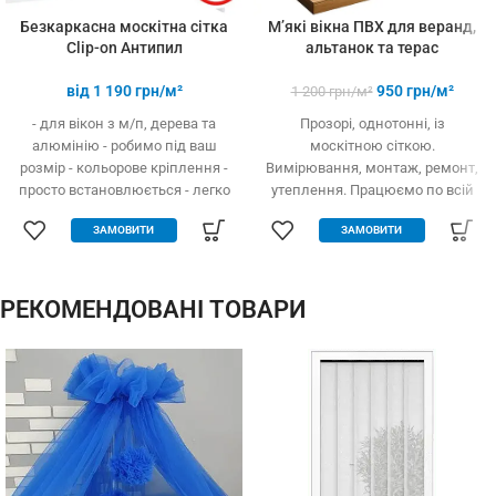
Безкаркасна москітна сітка
М’які вікна ПВХ для веранд,
Clip-on Антипил
альтанок та терас
від
1 190
грн/м²
950
грн/м²
1 200
грн/м²
- для вікон з м/п, дерева та
Прозорі, однотонні, із
алюмінію - робимо під ваш
москітною сіткою.
розмір - кольорове кріплення -
Вимірювання, монтаж, ремонт,
просто встановлюється - легко
утеплення. Працюємо по всій
одягається та знімається -
Україні.
ЗАМОВИТИ
ЗАМОВИТИ
дешевше аналогів за явних
переваг - надійне кріплення, не
випадає, не ламається - будь-
які форми та розміри:
РЕКОМЕНДОВАНІ ТОВАРИ
трикутник, трапеція - проста в
установці (інструмент не
потрібний)