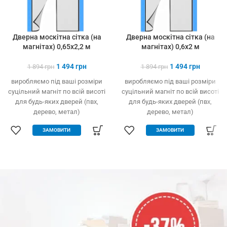
Дверна москітна сітка (на
Дверна москітна сітка (на
магнітах) 0,65х2,2 м
магнітах) 0,6х2 м
1 494
грн
1 494
грн
1 894
грн
1 894
грн
виробляємо під ваші розміри
виробляємо під ваші розміри
суцільний магніт по всій висоті
суцільний магніт по всій висоті
для будь-яких дверей (пвх,
для будь-яких дверей (пвх,
дерево, метал)
дерево, метал)
легко встановлюється без
легко встановлюється без
ЗАМОВИТИ
ЗАМОВИТИ
інструменту
інструменту
захист від комах, птахів та
захист від комах, птахів та
сміття
сміття
вільно пропускає повітря
вільно пропускає повітря
щільно закрита навіть за
щільно закрита навіть за
сильного вітру
сильного вітру
міцний та якісний матеріал
міцний та якісний матеріал