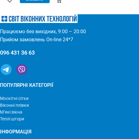
(Євросітка) Розміри: 1,8 х 9 м
для всіх дверних отворів –
Виробництво: Україна
будь-які двері: пластик, дерево,
метал – елементарно
встановлюється – міцний та
якісний матеріал
Працюємо без вихідних, 9:00 – 20:00
Прийом замовлень On-line 24*7
096 431 36 63
ПОПУЛЯРНІ КАТЕГОРІЇ
Москітні сітки
Віконні плівки
М’які вікна
Теплі штори
ІНФОРМАЦІЯ