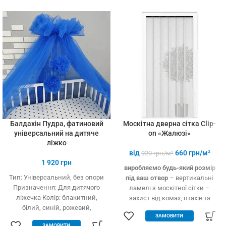
установці (інструмент не
потрібний)
Балдахін Пудра, фатиновий
Москітна дверна сітка Clip-
універсальний на дитяче
on «Жалюзі»
ліжко
від
660
грн/м²
920
грн/м²
1 920
грн
виробляємо будь-який розмір
Тип: Універсальний, без опори
під ваш отвор
– вертикальні
Призначення: Для дитячого
ламелі з москітної сітки –
ліжечка Колір: блакитний,
захист від комах, птахів та
білий, синій, рожевий,
дрібного сміття – вільно
ЗАМОВИТИ
кремовий Тип тканини: Фатин
пропускає повітря – підходить
ЗАМОВИТИ