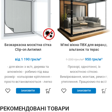
3-х і більше
товарів
Безкаркасна москітна сітка
М’які вікна ПВХ для веранд,
Clip-on Антипил
альтанок та терас
від
1 190
грн/м²
950
грн/м²
1 200
грн/м²
- для вікон з м/п, дерева та
Прозорі, однотонні, із
алюмінію - робимо під ваш
москітною сіткою.
розмір - кольорове кріплення -
Вимірювання, монтаж, ремонт,
просто встановлюється - легко
утеплення. Працюємо по всій
одягається та знімається -
Україні.
ЗАМОВИТИ
ЗАМОВИТИ
дешевше аналогів за явних
переваг - надійне кріплення, не
випадає, не ламається - будь-
які форми та розміри:
РЕКОМЕНДОВАНІ ТОВАРИ
трикутник, трапеція - проста в